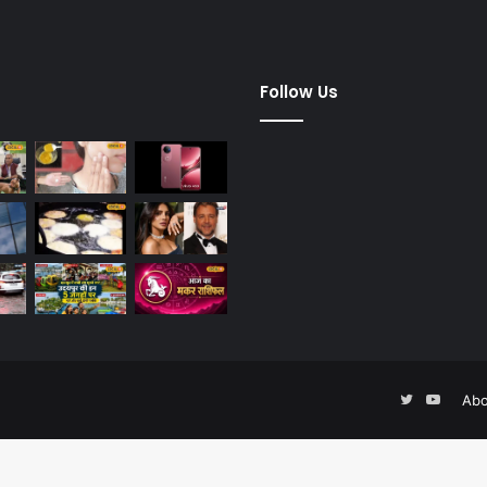
dified Posts
Follow Us
Twitter
YouTu
Abo