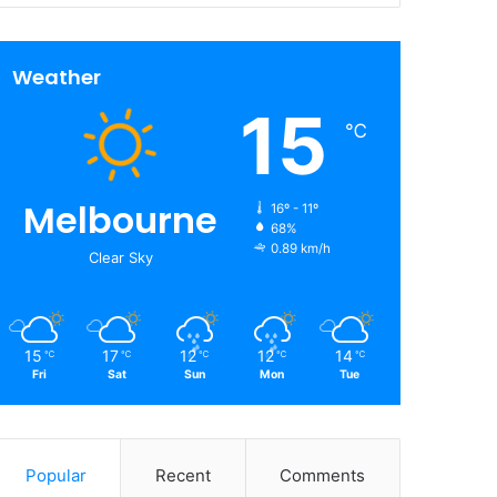
Weather
15
℃
Melbourne
16º - 11º
68%
0.89 km/h
Clear Sky
15
17
12
12
14
℃
℃
℃
℃
℃
Fri
Sat
Sun
Mon
Tue
Popular
Recent
Comments