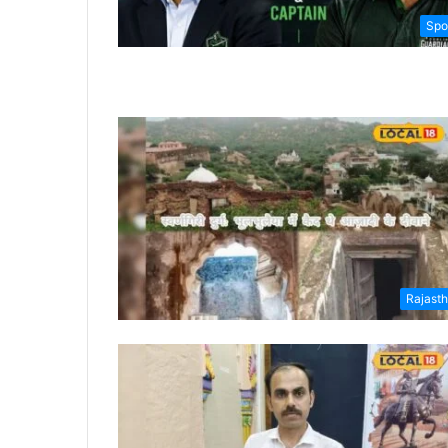
Spo
Rajast