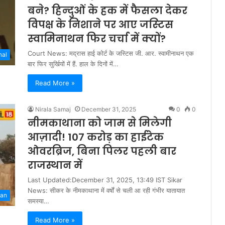
बने? ह‍िन्‍दुओं के हक में फैसला देकर
व‍िपक्ष के निशाने पर आए जस्‍ट‍िस
स्‍वाम‍िनाथन फ‍िर चर्चा में क्‍यों?
Court News: मद्रास हाई कोर्ट के जस्टिस जी. आर. स्वामीनाथन एक
nal
बार फिर सुर्खियों में हैं. हाल के दिनों में…
Read More »
Nirala Samaj
December 31, 2025
0
0
नीमकाथाना को जाम से मिलेगी
आज़ादी! 107 करोड़ का हाईटेक
ओवरब्रिज, बिना पिलर पहली बार
राजस्थान में
Last Updated:December 31, 2025, 13:49 IST Sikar
News: सीकर के नीमकाथाना में वर्षों से चली आ रही गंभीर यातायात
han
समस्या…
Read More »