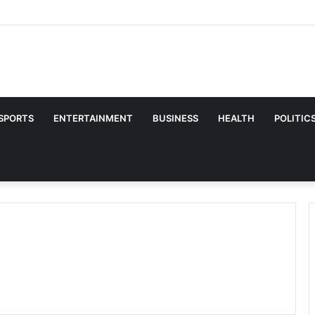
ं ऐसे रखें अपनी त्वचा का ख्याल, आयुर्वेदिक डॉक्टर ने बताए ग्लोइंग स्किन के आसान टिप्स
SPORTS
ENTERTAINMENT
BUSINESS
HEALTH
POLITIC