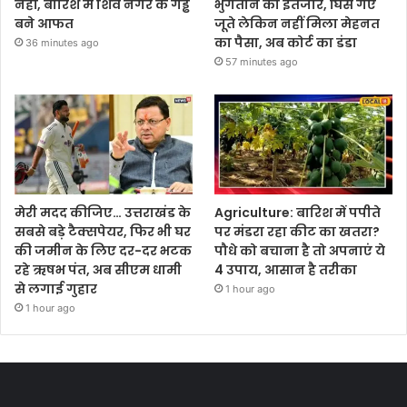
नहीं, बारिश में शिव नगर के गड्ढे
भुगतान का इंतजार, घिस गए
बने आफत
जूते लेकिन नहीं मिला मेहनत
का पैसा, अब कोर्ट का डंडा
36 minutes ago
57 minutes ago
मेरी मदद कीजिए… उत्तराखंड के
Agriculture: बारिश में पपीते
सबसे बड़े टैक्सपेयर, फिर भी घर
पर मंडरा रहा कीट का खतरा?
की जमीन के लिए दर-दर भटक
पौधे को बचाना है तो अपनाएं ये
रहे ऋषभ पंत, अब सीएम धामी
4 उपाय, आसान है तरीका
से लगाई गुहार
1 hour ago
1 hour ago