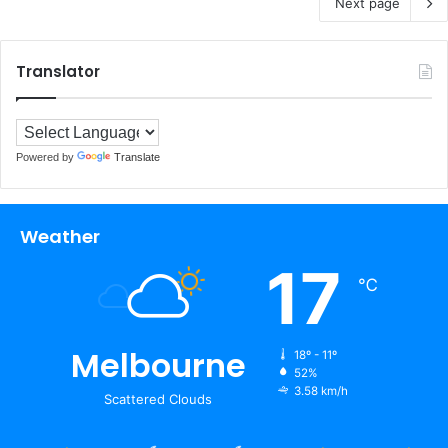
Next page
Translator
Powered by
Translate
Weather
17
℃
Melbourne
18º - 11º
52%
3.58 km/h
Scattered Clouds