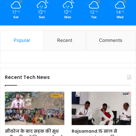
17
12
12
12
14
℃
℃
℃
℃
℃
Sat
Sun
Mon
Tue
Wed
Popular
Recent
Comments
Recent Tech News
सीवरेज के बाद सड़क की सुध
Rajsamand:15 साल से