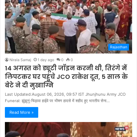
Rajasthan
Nirala Samaj
1 day ago
0
0
14 अगस्त को ड्यूटी जॉइन करनी थी, तिरंगे में
लिपटकर घर पहुंचे JCO राकेश दूत, 5 साल के
बेटे ने दी मुखाग्नि
Last Updated:August 06, 2026, 09:57 IST Jhunjhunu Army JCO
Funeral: झुंझुनूं-चिड़ावा हाईवे पर भीषण हादसे में शहीद हुए भारतीय सेना…
Read More »