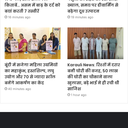
किताबें… असम में बाढ़ के दर्द को
ख्याल, समय पर डीवार्मिंग से
बयां करती 7 तस्वीरें
बढ़ेगा दूध उत्पादन
16 minutes ago
19 minutes ago
बूंदी में सजेगा महिला उद्यमियों
Karauli News: रिश्तों में दरार
का महाकुंभ, हस्तशिल्प, लघु
बनी चोरी की वजह, 50 लाख
उद्योग और 70 से ज्यादा स्टॉल
की चोरी का चौंकाने वाला
बनेंगे आकर्षण का केंद्र
खुलासा, बड़े भाई ने ही रची थी
साजिश
40 minutes ago
1 hour ago
Most Viewed Posts