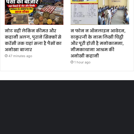
नोट वही लेकिन कीमत और
न फोन न ऑनलाइन आवेदन,
कहानी अलग, पुराने सिक्कों से
ठाकुरजी के नाम लिखी चिट्ठी
करेंसी तक यहां सजा है पैसों का
और पूरी होती है मनोकामना,
अनोखा बाजार
नीमकाथाना आश्रम की
अनोखी कहानी
47 minutes ago
1 hour ago
Most Viewed Posts
Last Modified Posts