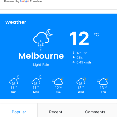
Powered by
Translate
Weather
12
℃
Melbourne
12º - 8º
93%
0.45 km/h
Light Rain
11
11
12
12
13
℃
℃
℃
℃
℃
Sun
Mon
Tue
Wed
Thu
Popular
Recent
Comments