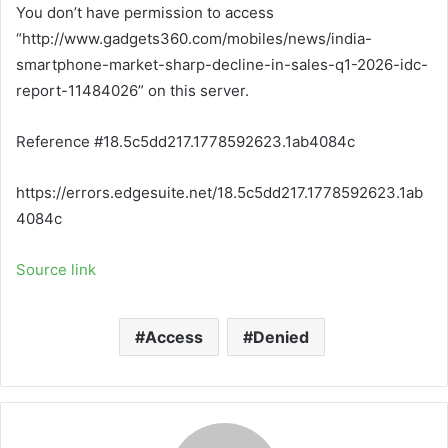
You don’t have permission to access
“http://www.gadgets360.com/mobiles/news/india-
smartphone-market-sharp-decline-in-sales-q1-2026-idc-
report-11484026” on this server.
Reference #18.5c5dd217.1778592623.1ab4084c
https://errors.edgesuite.net/18.5c5dd217.1778592623.1ab
4084c
Source link
Access
Denied