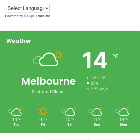
Powered by
Translate
Weather
14
℃
Melbourne
14º - 10º
57%
3.77 km/h
Scattered Clouds
14
16
15
11
14
℃
℃
℃
℃
℃
Thu
Fri
Sat
Sun
Mon