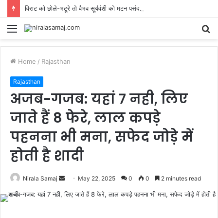
विराट को छोले-भटूरे तो वैभव सूर्यवंशी को मटन पसंद… राजभोग से मिलती है छक्के मारने की ताकत? जानिए बेबी बॉस का डाइट प्लान
Menu
S
fo
Home
/
Rajasthan
Rajasthan
अजब-गजब: यहां 7 नही, लिए
जाते हैं 8 फेरे, लाल कपड़े
पहनना भी मना, सफेद जोड़े में
होती है शादी
Send
Nirala Samaj
May 22, 2025
0
0
2 minutes read
an
email