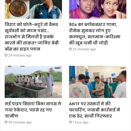
विराट को छोले-भटूरे तो वैभव
90s का ब्लॉकबस्टर गाना,
सूर्यवंशी को मटन पसंद…
रीमेक सुनकर लोग हुए
राजभोग से मिलती है छक्के
कन्फ्यूज, सलमान-करिश्मा
मारने की ताकत? जानिए बेबी
की खूब जमी थी जोड़ी
बॉस का डाइट प्लान
25 minutes ago
24 minutes ago
नई पाइप बिछाए बिना वापस ले
ANTF पर तस्करों ने की
गया ठेकेदार, प्यासे रह गए
फायरिंग, जवाबी कार्रवाई में
ग्रामीण
एक ढेर, साथी गिरफ्तार
39 minutes ago
1 hour ago