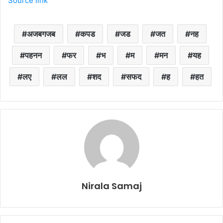
Source link
अजबगजब
कपड
जड
जत
नह
पहनन
फर
भ
म
मन
यह
लए
लल
शद
सफद
ह
हत
Nirala Samaj