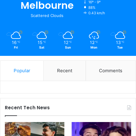
Melbourne
16º - 9º
88%
0.43 km/h
Scattered Clouds
16
15
12
12
13
℃
℃
℃
℃
℃
Fri
Sat
Sun
Mon
Tue
Popular
Recent
Comments
Recent Tech News