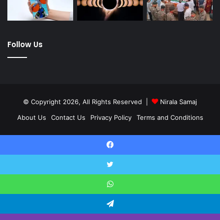
Follow Us
© Copyright 2026, All Rights Reserved |
Nirala Samaj
About Us
Contact Us
Privacy Policy
Terms and Conditions
Twitter
YouTube
Facebook
Twitter
WhatsApp
Telegram