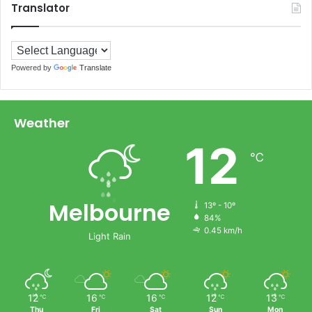
Translator
Powered by
Translate
Weather
12
℃
Melbourne
13º - 10º
84%
0.45 km/h
Light Rain
12
16
16
12
13
℃
℃
℃
℃
℃
Thu
Fri
Sat
Sun
Mon