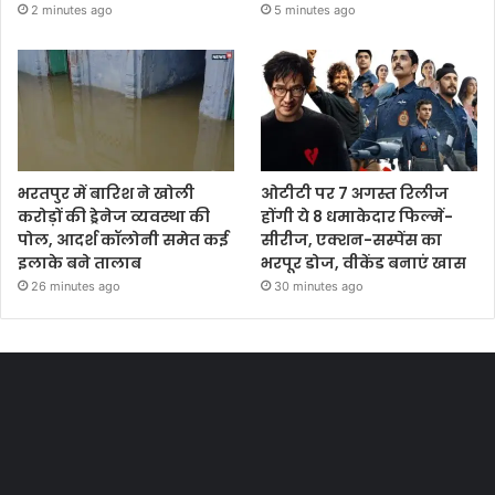
2 minutes ago
5 minutes ago
भरतपुर में बारिश ने खोली
ओटीटी पर 7 अगस्त रिलीज
करोड़ों की ड्रेनेज व्यवस्था की
होंगी ये 8 धमाकेदार फिल्में-
पोल, आदर्श कॉलोनी समेत कई
सीरीज, एक्शन-सस्पेंस का
इलाके बने तालाब
भरपूर डोज, वीकेंड बनाएं खास
26 minutes ago
30 minutes ago
Most Viewed Posts