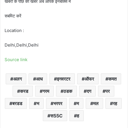
खबरों के पीछे की खबर अब आपके इनबॉक्‍स में
सबमिट करें
Location :
Delhi,Delhi,Delhi
Source link
अलग
आध
इनवरटर
ऑफर
कमत
करड
गरम
ठडक
दग
पर
बरडड
भ
भरपर
म
मल
रह
स55C
ह