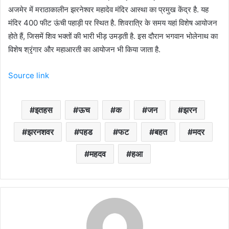
अजमेर में मराठाकालीन झरनेश्वर महादेव मंदिर आस्था का प्रमुख केंद्र है. यह
मंदिर 400 फीट ऊंची पहाड़ी पर स्थित है. शिवरात्रि के समय यहां विशेष आयोजन
होते हैं, जिसमें शिव भक्तों की भारी भीड़ उमड़ती है. इस दौरान भगवान भोलेनाथ का
विशेष श्रृंगार और महाआरती का आयोजन भी किया जाता है.
Source link
इतहस
ऊच
क
जन
झरन
झरनशवर
पहड
फट
बहत
मदर
महदव
हआ