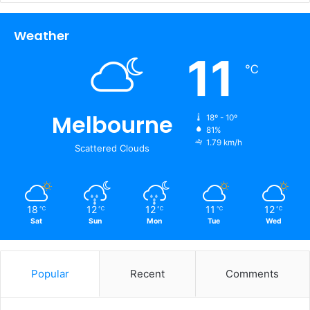
Weather
11
℃
Melbourne
18º - 10º
81%
1.79 km/h
Scattered Clouds
18
12
12
11
12
℃
℃
℃
℃
℃
Sat
Sun
Mon
Tue
Wed
Popular
Recent
Comments