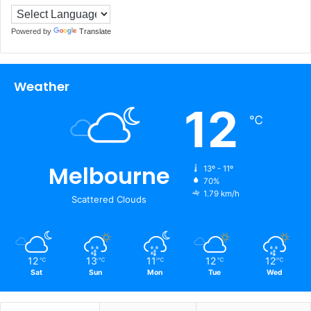
Powered by
Translate
Weather
12
℃
Melbourne
13º - 11º
70%
1.79 km/h
Scattered Clouds
12
13
11
12
12
℃
℃
℃
℃
℃
Sat
Sun
Mon
Tue
Wed