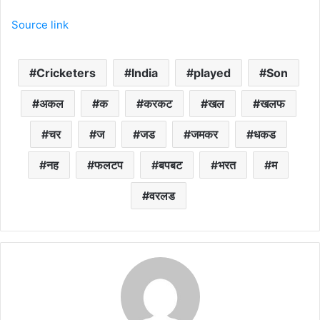
Source link
Cricketers
India
played
Son
अकल
क
करकट
खल
खलफ
चर
ज
जड
जमकर
धकड
नह
फलटप
बपबट
भरत
म
वरलड