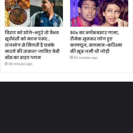
विराट को छोले-भटूरे तो वैभव
90s का ब्लॉकबस्टर गाना,
सूर्यवंशी को मटन पसंद…
रीमेक सुनकर लोग हुए
राजभोग से मिलती है छक्के
कन्फ्यूज, सलमान-करिश्मा
मारने की ताकत? जानिए बेबी
की खूब जमी थी जोड़ी
बॉस का डाइट प्लान
50 minutes ago
48 minutes ago
Most Viewed Posts
Last Modified Posts