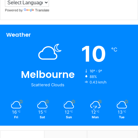
Powered by
Translate
Weather
10
℃
Melbourne
16º - 9º
88%
0.43 km/h
Scattered Clouds
16
15
12
12
13
℃
℃
℃
℃
℃
Fri
Sat
Sun
Mon
Tue