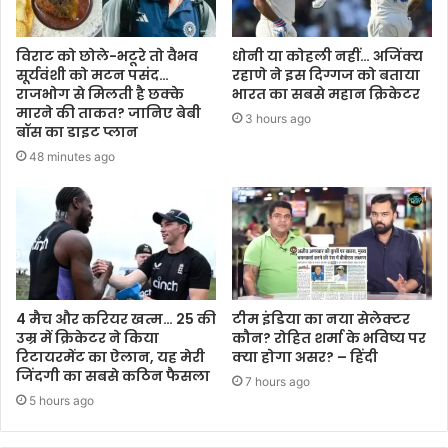
विराट को छोले-भटूरे तो वैभव
धोनी या कोहली नहीं… अजिंक्य
सूर्यवंशी को मटन पसंद…
रहाणे ने इस दिग्गज को बताया
राजभोग से मिलती है छक्के
भारत का सबसे महान क्रिकेटर
मारने की ताकत? जानिए बेबी
3 hours ago
बॉस का डाइट प्लान
48 minutes ago
4 मैच और करियर खत्म… 25 की
टीम इंडिया का नया सेलेक्टर
उम्र में क्रिकेटर ने किया
कौन? रोहित शर्मा के भविष्य पर
रिटायरमेंट का ऐलान, यह मेरी
क्या होगा असर? – हिंदी
जिंदगी का सबसे कठिन फैसला
7 hours ago
5 hours ago