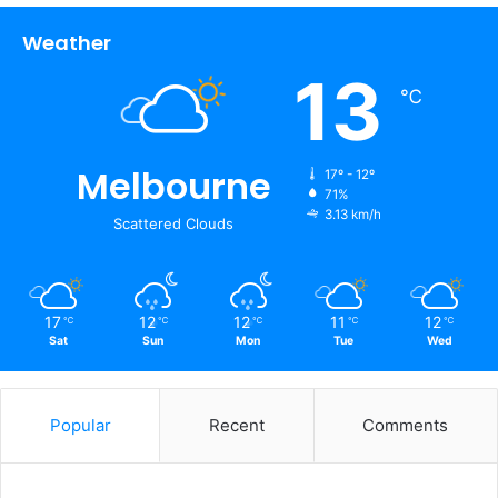
Weather
13
℃
Melbourne
17º - 12º
71%
3.13 km/h
Scattered Clouds
17
12
12
11
12
℃
℃
℃
℃
℃
Sat
Sun
Mon
Tue
Wed
Popular
Recent
Comments