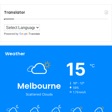
Translator
Powered by
Translate
Weather
15
℃
Melbourne
16º - 12º
59%
1.79 km/h
Scattered Clouds