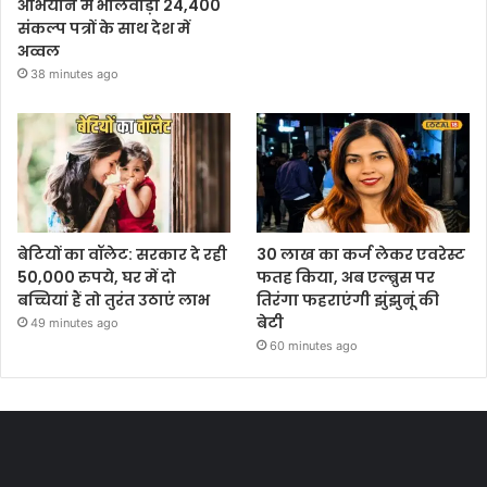
अभियान में भीलवाड़ा 24,400
संकल्प पत्रों के साथ देश में
अव्वल
38 minutes ago
बेटियों का वॉलेट: सरकार दे रही
30 लाख का कर्ज लेकर एवरेस्ट
50,000 रुपये, घर में दो
फतह किया, अब एल्ब्रुस पर
बच्चियां हैं तो तुरंत उठाएं लाभ
तिरंगा फहराएंगी झुंझुनूं की
बेटी
49 minutes ago
60 minutes ago
Most Viewed Posts