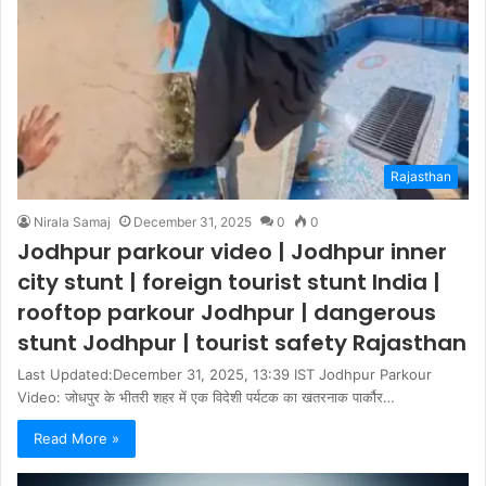
Rajasthan
Nirala Samaj
December 31, 2025
0
0
Jodhpur parkour video | Jodhpur inner
city stunt | foreign tourist stunt India |
rooftop parkour Jodhpur | dangerous
stunt Jodhpur | tourist safety Rajasthan
Last Updated:December 31, 2025, 13:39 IST Jodhpur Parkour
Video: जोधपुर के भीतरी शहर में एक विदेशी पर्यटक का खतरनाक पार्कौर…
Read More »