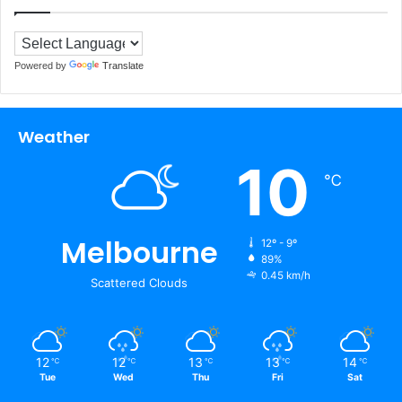
Powered by
Translate
Weather
10
℃
Melbourne
12º - 9º
89%
0.45 km/h
Scattered Clouds
12
12
13
13
14
℃
℃
℃
℃
℃
Tue
Wed
Thu
Fri
Sat