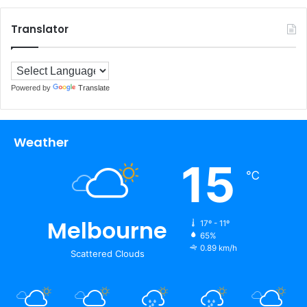
Translator
Powered by
Translate
Weather
15
℃
Melbourne
17º - 11º
65%
0.89 km/h
Scattered Clouds