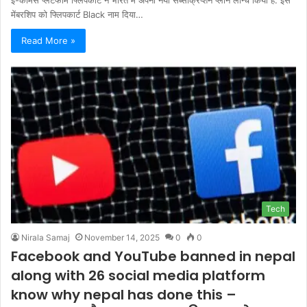
मेंबरशिप को फ्लिपकार्ट Black नाम दिया…
Read More »
Tech
Nirala Samaj
November 14, 2025
0
0
Facebook and YouTube banned in nepal
along with 26 social media platform
know why nepal has done this –