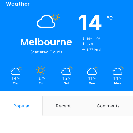
Weather
14
℃
Melbourne
14º - 10º
57%
3.77 km/h
Scattered Clouds
14
16
15
11
14
℃
℃
℃
℃
℃
Thu
Fri
Sat
Sun
Mon
Popular
Recent
Comments