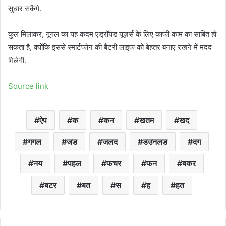
सुधार सकेंगे.
कुल मिलाकर, गूगल का यह कदम एंड्रॉयड यूज़र्स के लिए काफी काम का साबित हो
सकता है, क्योंकि इससे स्मार्टफोन की बैटरी लाइफ को बेहतर बनाए रखने में मदद
मिलेगी.
Source link
ऐप
क
कन
खतम
खद
गगल
जड
जलद
डउनलड
दग
नय
पहल
फचर
फन
बकर
बटर
बत
स
ह
हत