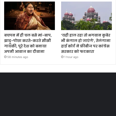
बचपन में ही चल बसे मां-बाप,
‘यही हाल रहा तो भगवान कुबेर
झाड़ू-पोछा करते-करते सीखी
भी कंगाल हो जाएंगे’, तेलंगाना
गायकी, पूरे देश को बनाया
हाई कोर्ट ने फ्रीबीज पर कांग्रेस
अपनी आवाज का दीवाना
सरकार को फटकारा
58 minutes ago
1 hour ago
Most Viewed Posts