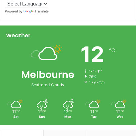
Powered by
Translate
Weather
12
℃
Melbourne
17º - 11º
75%
1.79 km/h
Scattered Clouds
17
12
12
11
12
℃
℃
℃
℃
℃
Sat
Sun
Mon
Tue
Wed