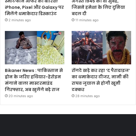
स्मार्टफोन ऑफर की बारिश!
अगस्त 1945 की वो सुबह,
iPhone, Pixel और Galaxy पर
जिसने हमेशा के लिए दुनिया
मिलेंगे धमाकेदार डिस्काउंट
बदल दी
2 minutes ago
11 minutes ago
Bikaner News : पाकिस्तान से
रोंगटे खड़े कर रहा ‘द पैराडाइज’
ड्रोन के जरिए हथियार-हेरोइन
का धमाकेदार टीजर, नानी की
मंगाने वाला मास्टरमाइंड
राघव जुयाल से होगी खूनी
गिरफ्तार, अब खुलेंगे बड़े राज
टक्कर
20 minutes ago
28 minutes ago
Most Viewed Posts