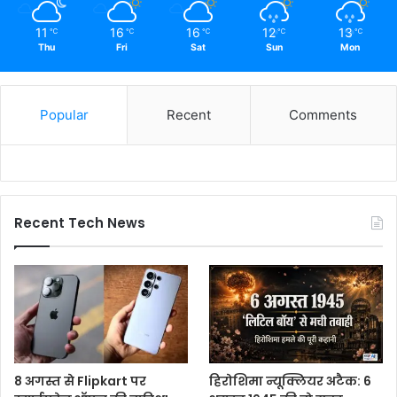
11
16
16
12
13
℃
℃
℃
℃
℃
Thu
Fri
Sat
Sun
Mon
Popular
Recent
Comments
Recent Tech News
8 अगस्त से Flipkart पर
हिरोशिमा न्यूक्लियर अटैक: 6