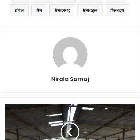
पल
म
मटरगह
सटइल
सरदय
Nirala Samaj