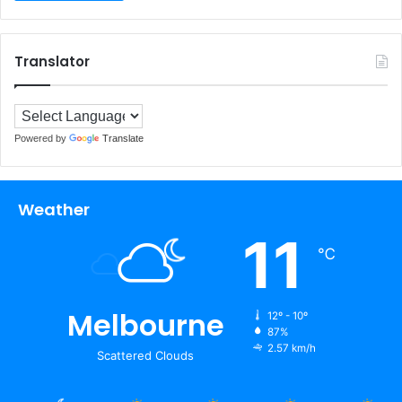
Translator
Powered by
Translate
Weather
11
℃
Melbourne
12º - 10º
87%
2.57 km/h
Scattered Clouds