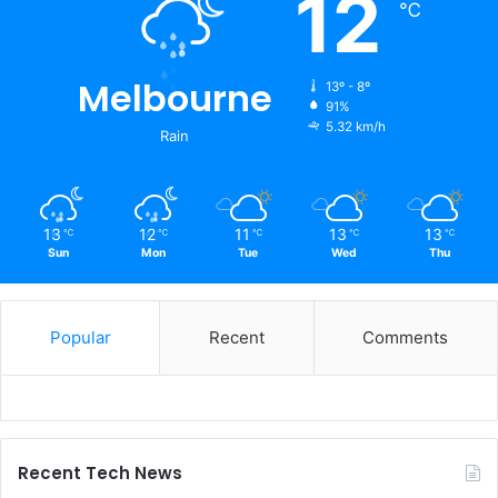
12
℃
Melbourne
13º - 8º
91%
5.32 km/h
Rain
13
12
11
13
13
℃
℃
℃
℃
℃
Sun
Mon
Tue
Wed
Thu
Popular
Recent
Comments
Recent Tech News