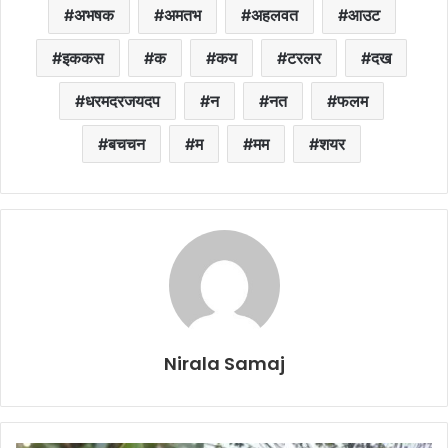
अभषक
अमतभ
अहलवत
आउट
इककस
क
कय
टरलर
दख
धरमदरजयदप
न
नत
फलम
बचचन
म
मम
शयर
Nirala Samaj