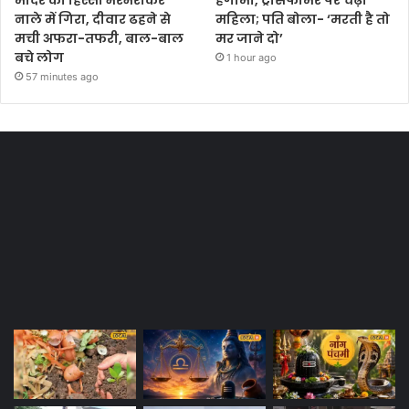
नाले में गिरा, दीवार ढहने से
महिला; पति बोला- ‘मरती है तो
मची अफरा-तफरी, बाल-बाल
मर जाने दो’
बचे लोग
1 hour ago
57 minutes ago
Most Viewed Posts
Last Modified Posts