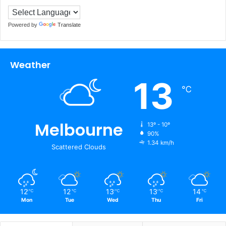
Powered by
Translate
Weather
13
℃
Melbourne
13º - 10º
90%
1.34 km/h
Scattered Clouds
12
12
13
13
14
℃
℃
℃
℃
℃
Mon
Tue
Wed
Thu
Fri