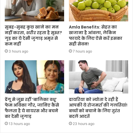
सुबह-सुबह कुछ खाने का मन
Amla Benefits: सेहत का
नहीं करता, शरीर रहता है सुस्त?
खजाना है आंवला, लेकिन
गुड़ का ये देसी जुगाड़ अमृत से
फायदे के लिए ऐसे करें इसका
कम नहीं
सही सेवन!
3 hours ago
7 hours ago
डेंगू से जूझ रहीं ‘बालिका वधू’
डायरिया को न्योता दे रही हैं
फेम अविका गौर, जानिए कैसे
आपकी ये रोजमर्रा की गलतियां!
फैलता है ये वायरस और बचने
बच्चों को बचाने के लिए तुरंत
का देसी जुगाड़
बदलें आदतें
13 hours ago
23 hours ago