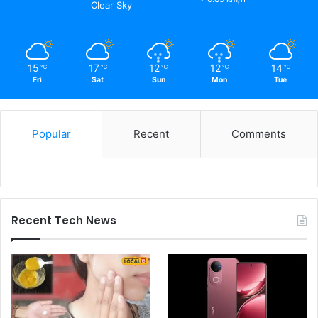
Clear Sky
15
17
12
12
14
℃
℃
℃
℃
℃
Fri
Sat
Sun
Mon
Tue
Popular
Recent
Comments
Recent Tech News