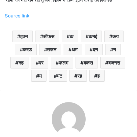
‘थामा’ का नहीं थम रहा तूफान, फिल्म ने किया इतने करोड़ का बिजनेस
Source link
इतन
ऑफस
क
कमई
कय
करड
तफन
थम
दन
न
नह
पर
फलम
बकस
बजनस
म
मट
रह
ह