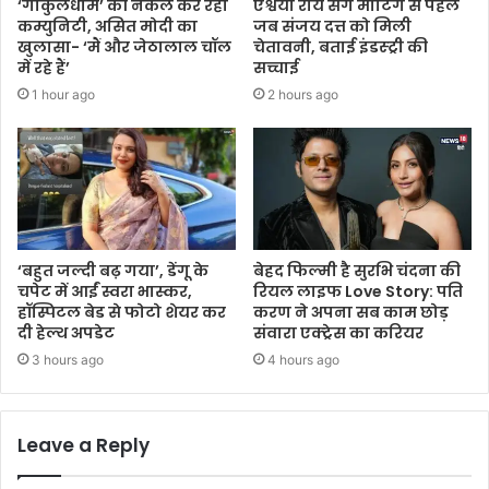
‘गोकुलधाम’ की नकल कर रहीं
ऐश्वर्या राय संग मीटिंग से पहले
कम्युनिटी, असित मोदी का
जब संजय दत्त को मिली
खुलासा- ‘मैं और जेठालाल चॉल
चेतावनी, बताई इंडस्ट्री की
में रहे हैं’
सच्चाई
1 hour ago
2 hours ago
‘बहुत जल्दी बढ़ गया’, डेंगू के
बेहद फिल्मी है सुरभि चंदना की
चपेट में आईं स्वरा भास्कर,
रियल लाइफ Love Story: पति
हॉस्पिटल बेड से फोटो शेयर कर
करण ने अपना सब काम छोड़
दी हेल्थ अपडेट
संवारा एक्ट्रेस का करियर
3 hours ago
4 hours ago
Leave a Reply