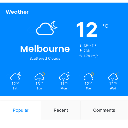
Weather
12
℃
Melbourne
13º - 11º
73%
1.79 km/h
Scattered Clouds
12
13
11
12
12
℃
℃
℃
℃
℃
Sat
Sun
Mon
Tue
Wed
Popular
Recent
Comments