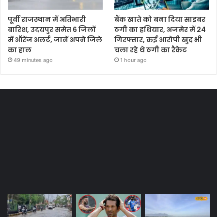
पूर्वी राजस्थान में अतिभारी
बैंक खाते को बना दिया साइबर
बारिश, उदयपुर समेत 6 जिलों
ठगी का हथियार, अजमेर में 24
में ऑरेंज अलर्ट, जानें अपने जिले
गिरफ्तार, कई आरोपी खुद भी
का हाल
चला रहे थे ठगी का रैकेट
49 minutes ago
1 hour ago
Most Viewed Posts
Last Modified Posts