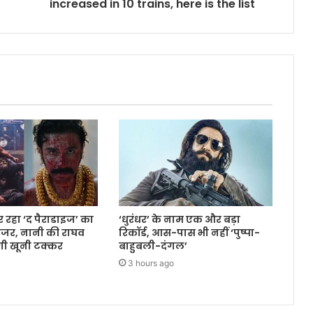
increased in 10 trains, here is the list
कर रहा ‘द पैराडाइज’ का
‘धुरंधर’ के नाम एक और बड़ा
ीजर, नानी की राघव
रिकॉर्ड, आस-पास भी नहीं ‘पुष्पा-
गी खूनी टक्कर
बाहुबली-दंगल’
3 hours ago