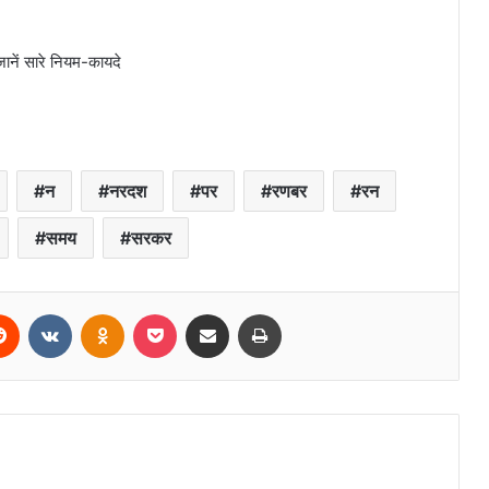
ानें सारे नियम-कायदे
न
नरदश
पर
रणबर
रन
समय
सरकर
erest
Reddit
VKontakte
Odnoklassniki
Pocket
Share via Email
Print