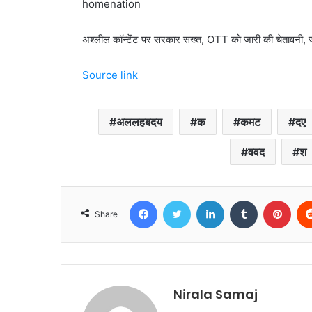
homenation
अश्लील कॉन्टेंट पर सरकार सख्त, OTT को जारी की चेतावनी, ज
Source link
अललहबदय
क
कमट
दए
ववद
श
Facebook
Twitter
LinkedIn
Tumblr
Pint
Share
Nirala Samaj