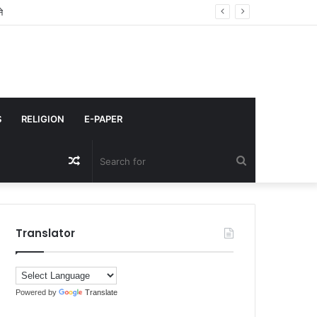
े
S
RELIGION
E-PAPER
Random
Search
Article
for
Translator
Powered by
Translate