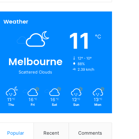
Weather
11
℃
Melbourne
12º - 10º
88%
2.39 km/h
Scattered Clouds
11
16
16
12
13
℃
℃
℃
℃
℃
Thu
Fri
Sat
Sun
Mon
Popular
Recent
Comments