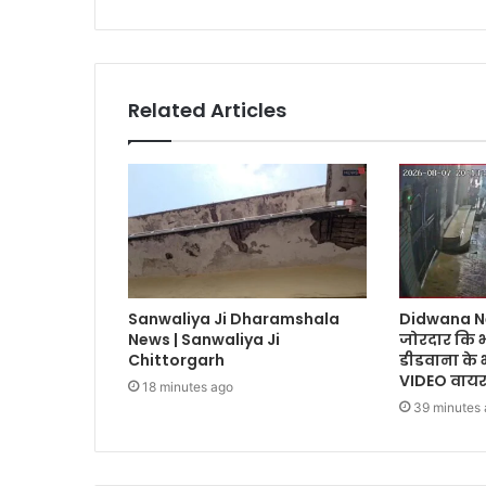
Related Articles
Sanwaliya Ji Dharamshala
Didwana N
News | Sanwaliya Ji
जोरदार कि 
Chittorgarh
डीडवाना के
VIDEO वाय
18 minutes ago
39 minutes