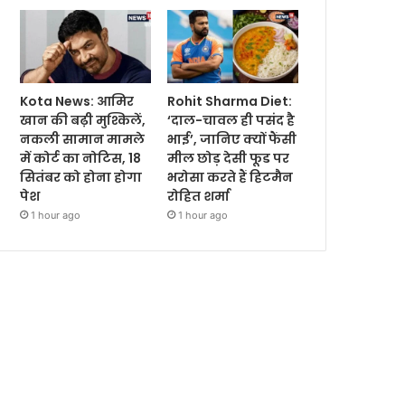
Kota News: आमिर
Rohit Sharma Diet:
खान की बढ़ी मुश्किलें,
‘दाल-चावल ही पसंद है
नकली सामान मामले
भाई’, जानिए क्यों फैंसी
में कोर्ट का नोटिस, 18
मील छोड़ देसी फूड पर
सितंबर को होना होगा
भरोसा करते हैं हिटमैन
पेश
रोहित शर्मा
1 hour ago
1 hour ago