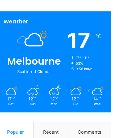
Weather
17
℃
Melbourne
17º - 11º
53%
3.58 km/h
Scattered Clouds
17
12
12
12
14
℃
℃
℃
℃
℃
Sat
Sun
Mon
Tue
Wed
Popular
Recent
Comments