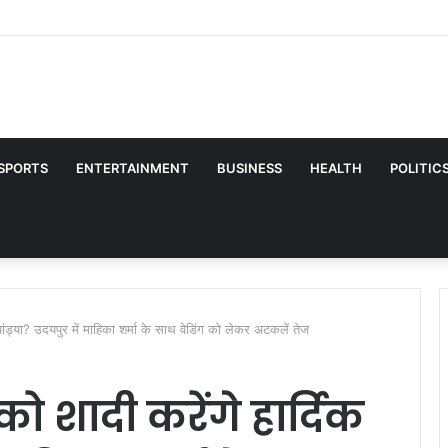
aliya Ji Dharamshala News | Sanwaliya Ji Chittorgarh
SPORTS
ENTERTAINMENT
BUSINESS
HEALTH
POLITIC
पांड्या? उदयपुर में माहिका शर्मा के साथ वेडिंग को लेकर अटकलें तेज
ो शादी करेंगे हार्दिक