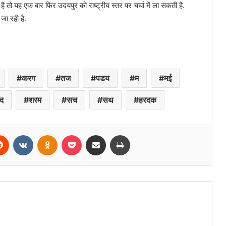
है तो यह एक बार फिर उदयपुर को राष्ट्रीय स्तर पर चर्चा में ला सकती है.
जा रही है.
करग
तज
पडय
म
मई
द
शरम
सच
सथ
हरदक
erest
Reddit
VKontakte
Odnoklassniki
Pocket
Share via Email
Print