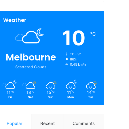
Weather
10
℃
Melbourne
11º - 9º
86%
0.45 km/h
Scattered Clouds
11
18
15
11
14
℃
℃
℃
℃
℃
Fri
Sat
Sun
Mon
Tue
Popular
Recent
Comments