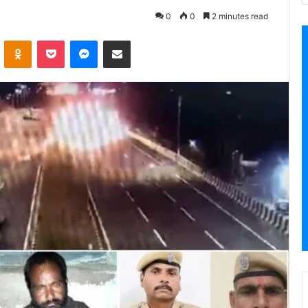
0
0
2 minutes read
VKontakte
Odnoklassniki
Pocket
Messenger
Share via Email