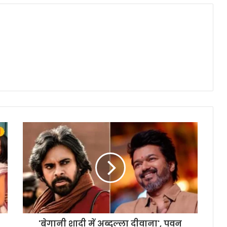
'बेगानी शादी में अब्दुल्ला दीवाना', पवन