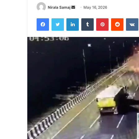
Send
Nirala Samaj
May 16, 2026
an
Facebook
Twitter
LinkedIn
Tumblr
Pinterest
Reddit
email