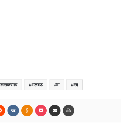
पलसकरमय
भलवड
म
रद
erest
Reddit
VKontakte
Odnoklassniki
Pocket
Share via Email
Print