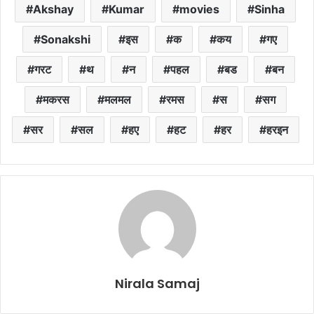
Akshay
Kumar
movies
Sinha
Sonakshi
इस
क
कय
गए
गरट
थ
न
पहल
बड
बन
मकरस
मलमल
रमस
स
सग
सर
सल
हए
हट
हर
हरइन
Nirala Samaj