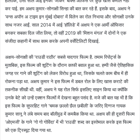
हालांकि, उसी साल आई इनकी ‘जोकर’ बॉक्स ऑफिस पर कुछ खास कमाल नहीं
कर पाई. हम अक्षय कुमार-सोनाक्षी सिन्हा की बात कर रहे हैं. इसके बाद, अक्षय ने
‘वन्स अपॉन अ टाइम इन मुंबई दोबारा’ में विलेन का रोल निभाया और सोनाक्षी उनके
साथ नजर आईं. साल 2014 में आई ‘हॉलिडे’ में अक्षय ने एक आर्मी ऑफिसर
बनकर सबका दिल जीत लिया, तो वहीं 2019 की ‘मिशन मंगल’ में दोनों ने एक
संजीदा कहानी में साथ काम करके अपनी वर्सेटिलिटी दिखाई.
अक्षय-सोनाक्षी की ‘राउडी राठौर’ सबसे यादगार फिल्म है. तमाम रिपोर्ट्स के
मुताबिक, इस फिल्म की शूटिंग के दौरान काफी बवाल हुआ था. हम्पी जैसे ऐतिहासिक
जगह पर गाने की शूटिंग को लेकर विरोध हुआ था, जिसके चलते काम बीच में ही
रोकना पड़ा था. अक्षय कुमार ने इस फिल्म में डबल रोल के लिए खास कराटे की
तकनीक सीखी थी. वहीं, अक्षय ने यह रोल सिर्फ इसलिए साइन किया था क्योंकि
उनके बेटे को उन्हें एक्शन फिल्मों में देखना बहुत पसंद है. मजे की बात यह भी है कि
इस फिल्म के सुपरहिट गाने ‘चमक छल्लो छैल छबीली’ के जरिए दिग्गज गायक
कुमार सानू ने लंबे समय बाद बॉलीवुड में कमबैक किया था. अक्षय की ही दूसरी फिल्म
‘ओएमजी’ के गाने ‘गो गो गोविंदा’ में भी ‘राउडी’ शब्द का इस्तेमाल करके इस फिल्म
को एक ट्रिब्यूट दिया गया था.