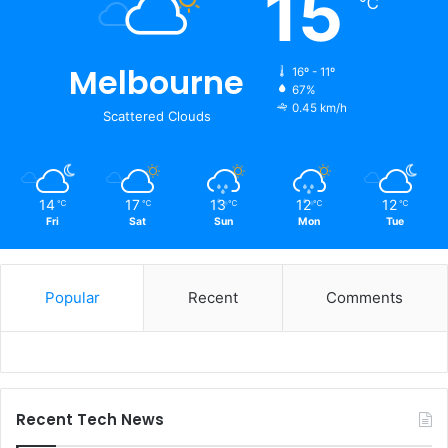
15
℃
Melbourne
16º - 11º
67%
0.45 km/h
Scattered Clouds
14
17
13
12
12
℃
℃
℃
℃
℃
Fri
Sat
Sun
Mon
Tue
Popular
Recent
Comments
Recent Tech News