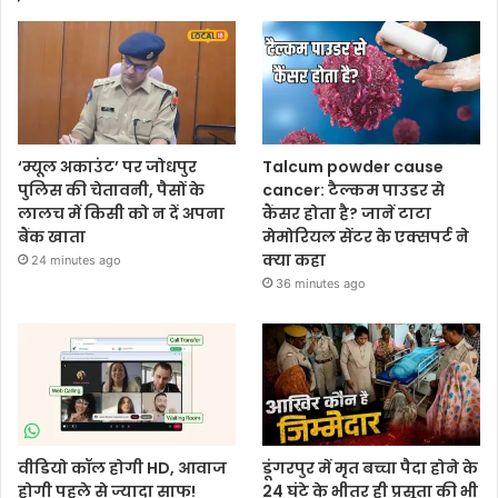
‘म्यूल अकाउंट’ पर जोधपुर
Talcum powder cause
पुलिस की चेतावनी, पैसों के
cancer: टैल्कम पाउडर से
लालच में किसी को न दें अपना
कैंसर होता है? जानें टाटा
बैंक खाता
मेमोरियल सेंटर के एक्सपर्ट ने
क्या कहा
24 minutes ago
36 minutes ago
वीडियो कॉल होगी HD, आवाज
डूंगरपुर में मृत बच्चा पैदा होने के
होगी पहले से ज्यादा साफ!
24 घंटे के भीतर ही प्रसूता की भी