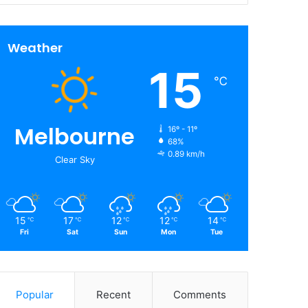
Weather
15
℃
Melbourne
16º - 11º
68%
0.89 km/h
Clear Sky
15
17
12
12
14
℃
℃
℃
℃
℃
Fri
Sat
Sun
Mon
Tue
Popular
Recent
Comments