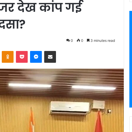
र देख कांप गई
ादसा?
0
0
3 minutes read
VKontakte
Odnoklassniki
Pocket
Messenger
Share via Email