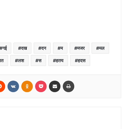
गई
दख
दन
म
मजर
मल
पत
लश
स
हतय
हदस
erest
Reddit
VKontakte
Odnoklassniki
Pocket
Share via Email
Print