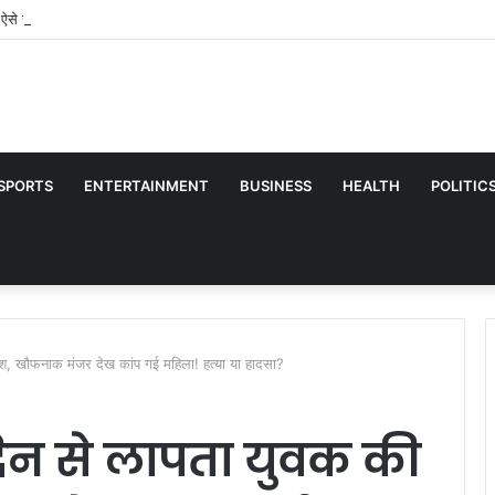
ं ऐसे रखें अपनी त्वचा का ख्याल, आयुर्वेदिक डॉक्टर ने बताए ग्लोइंग स्किन के आसान टिप्स
SPORTS
ENTERTAINMENT
BUSINESS
HEALTH
POLITIC
ाश, खौफनाक मंजर देख कांप गई महिला! हत्या या हादसा?
दिन से लापता युवक की