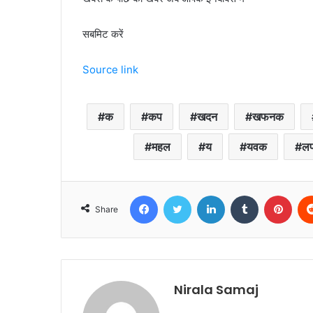
सबमिट करें
Source link
क
कप
खदन
खफनक
महल
य
यवक
ल
Facebook
Twitter
LinkedIn
Tumblr
Pint
Share
Nirala Samaj