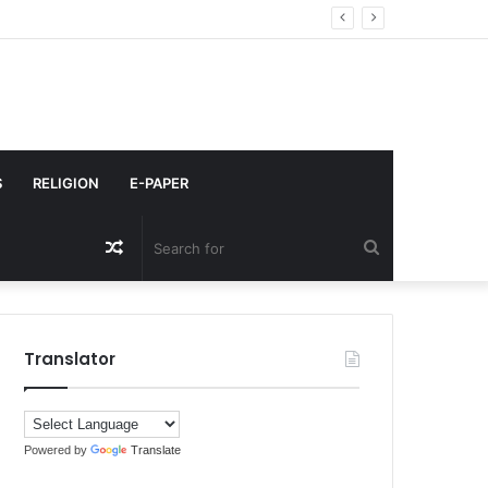
ाल में भर्ती
S
RELIGION
E-PAPER
Random
Search
Article
for
Translator
Powered by
Translate