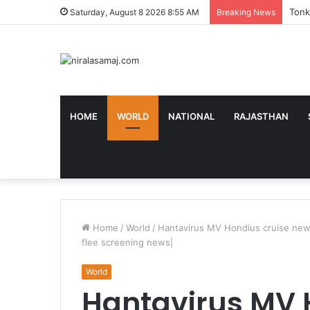
Tonk 
Saturday, August 8 2026 8:55 AM
Breaking News
HOME
WORLD
NATIONAL
RAJASTHAN
Home
/
World
/
Hantavirus MV Hondius cruise news
flee screening news|
World
Hantavirus MV 