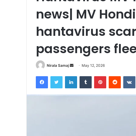
news| MV Hondi
hantavirus scar
passengers flee
Send
Nirala Samaj
May 12, 2026
an
Facebook
Twitter
LinkedIn
Tumblr
Pinterest
Reddit
email