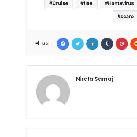
Cruise
flee
Hantavirus
scare
Facebook
Twitter
LinkedIn
Tumblr
Pint
Share
Nirala Samaj