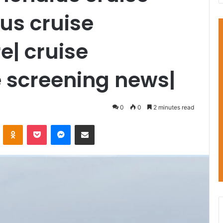
us cruise
e| cruise
 screening news|
0
0
2 minutes read
VKontakte
Odnoklassniki
Pocket
Messenger
Share via Email