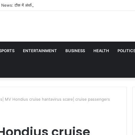
News: टोंक में अंधविश्वास का खौफनाक चेहरा, 60 साल की महिला को डायन बताकर पीटा, अस्पत
SPORTS
ENTERTAINMENT
BUSINESS
HEALTH
POLITIC
| MV Hondius cruise hantavirus scare| cruise passengers
Hondius cruise