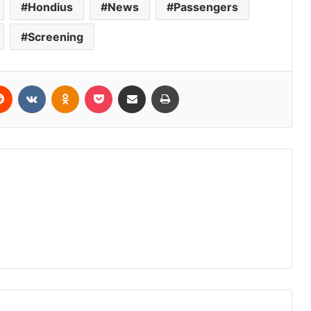
Hondius
News
Passengers
Screening
erest
Reddit
VKontakte
Odnoklassniki
Pocket
Share via Email
Print