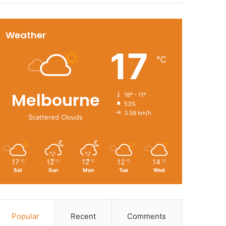
Weather
17
℃
Melbourne
18º - 11º
53%
3.58 km/h
Scattered Clouds
17
12
12
12
14
℃
℃
℃
℃
℃
Sat
Sun
Mon
Tue
Wed
Popular
Recent
Comments