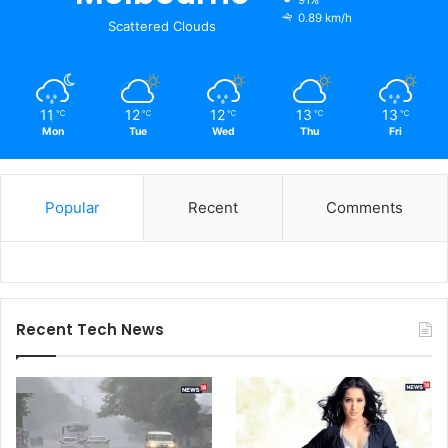
91%
0.89 km/h
Scattered Clouds
11
12
12
13
13
℃
℃
℃
℃
℃
Mon
Tue
Wed
Thu
Fri
Popular
Recent
Comments
Recent Tech News