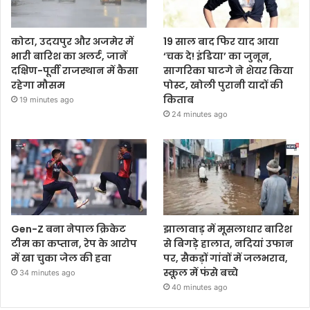
कोटा, उदयपुर और अजमेर में
19 साल बाद फिर याद आया
भारी बारिश का अलर्ट, जानें
‘चक दे! इंडिया’ का जुनून,
दक्षिण-पूर्वी राजस्थान में कैसा
सागरिका घाटगे ने शेयर किया
रहेगा मौसम
पोस्ट, खोली पुरानी यादों की
किताब
19 minutes ago
24 minutes ago
Gen-Z बना नेपाल क्रिकेट
झालावाड़ में मूसलाधार बारिश
टीम का कप्तान, रेप के आरोप
से बिगड़े हालात, नदियां उफान
में खा चुका जेल की हवा
पर, सैकड़ों गांवों में जलभराव,
स्कूल में फंसे बच्चे
34 minutes ago
40 minutes ago