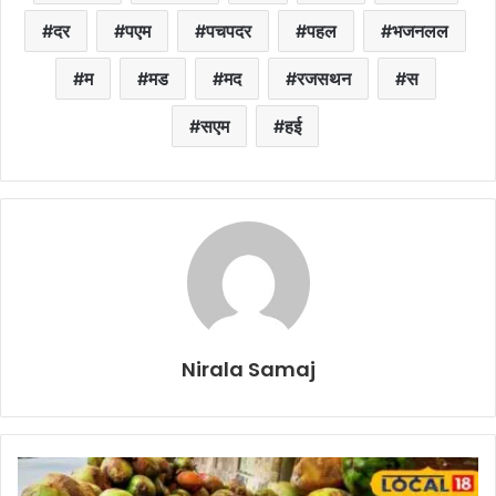
दर
पएम
पचपदर
पहल
भजनलल
म
मड
मद
रजसथन
स
सएम
हई
Nirala Samaj