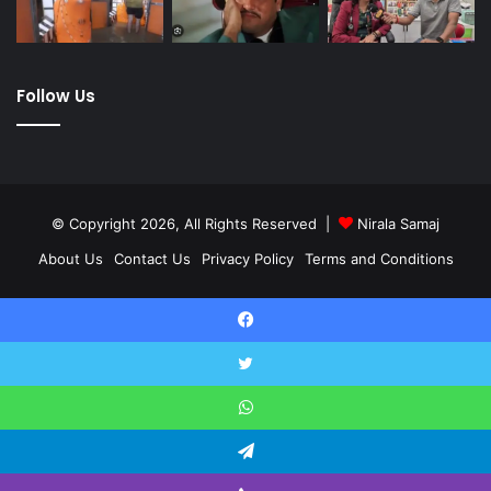
Follow Us
© Copyright 2026, All Rights Reserved |
Nirala Samaj
About Us
Contact Us
Privacy Policy
Terms and Conditions
Twitter
YouTube
Facebook
Twitter
WhatsApp
Telegram