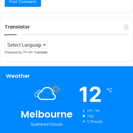
Translator
Powered by
Translate
Weather
12
℃
Melbourne
17º - 11º
75%
1.79 km/h
Scattered Clouds