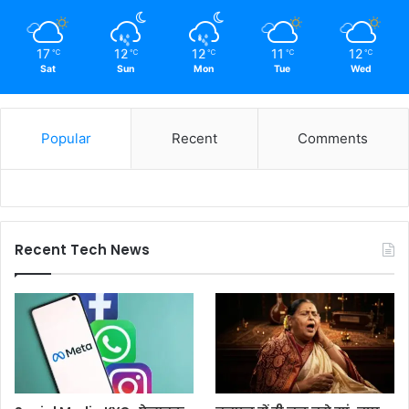
17
12
12
11
12
℃
℃
℃
℃
℃
Sat
Sun
Mon
Tue
Wed
Popular
Recent
Comments
Recent Tech News