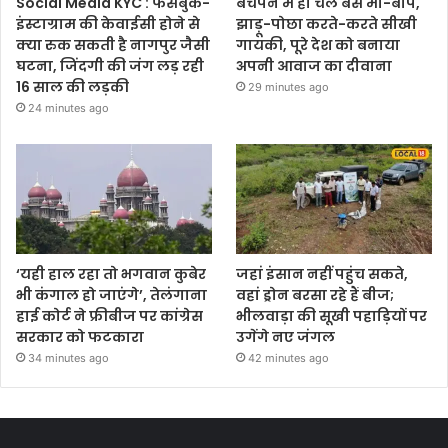
Social Media KYC : फेसबुक-
बचपन में ही चल बसे मां-बाप,
इंस्टाग्राम की केवाईसी होने से
झाड़ू-पोछा करते-करते सीखी
क्या रुक सकती है नागपुर जैसी
गायकी, पूरे देश को बनाया
घटना, जिंदगी की जंग लड़ रही
अपनी आवाज का दीवाना
16 साल की लड़की
29 minutes ago
24 minutes ago
‘यही हाल रहा तो भगवान कुबेर
जहां इंसान नहीं पहुंच सकते,
भी कंगाल हो जाएंगे’, तेलंगाना
वहां ड्रोन बरसा रहे हैं बीज;
हाई कोर्ट ने फ्रीबीज पर कांग्रेस
भीलवाड़ा की सूखी पहाड़ियों पर
सरकार को फटकारा
उगेंगे नए जंगल
34 minutes ago
42 minutes ago