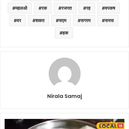
महलओ
रक
रजनत
रह
वपकष
वर
शकत
सएम
सगरम
सयस
हक
Nirala Samaj