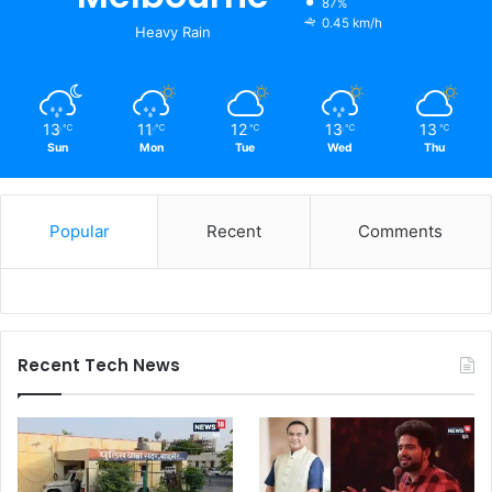
87%
0.45 km/h
Heavy Rain
13
11
12
13
13
℃
℃
℃
℃
℃
Sun
Mon
Tue
Wed
Thu
Popular
Recent
Comments
Recent Tech News