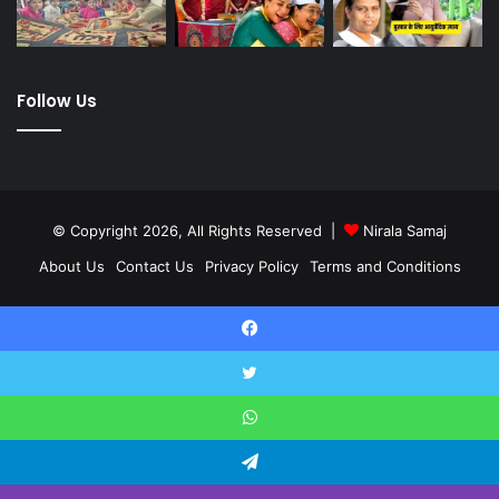
Follow Us
© Copyright 2026, All Rights Reserved |
Nirala Samaj
About Us
Contact Us
Privacy Policy
Terms and Conditions
Twitter
YouTube
Facebook
Twitter
WhatsApp
Telegram