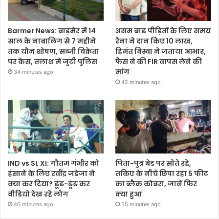
Barmer News: बाड़मेर में 14
असम बाढ पीड़ितों के लिए समय
साल के नाबालिग से 7 महीने
रैना ने दान किए 10 लाख,
तक यौन शोषण, सब्जी विक्रेता
हिमंत बिस्वा ने जताया आभार,
पर केस, तलाश में जुटी पुलिस
फैंस ने की FIR वापस लेने की
मांग
34 minutes ago
42 minutes ago
IND vs SL XI: गौतम गंभीर को
पिता-पुत्र बेड पर सोते रहे,
हंसाने के लिए रवींद्र जडेजा ने
तकिए के नीचे छिपा रहा 5 फीट
क्या कर दिया? ढूंढ-ढूंढ कर
का ब्लैक कोबरा, जानें फिर
वीडियो देख रहे लोग
क्या हुआ
46 minutes ago
55 minutes ago