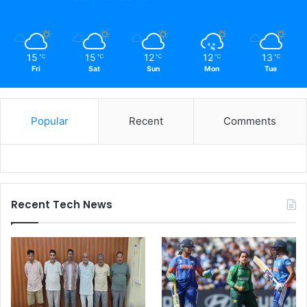
15
15
12
12
13
℃
℃
℃
℃
℃
Fri
Sat
Sun
Mon
Tue
Popular
Recent
Comments
Recent Tech News