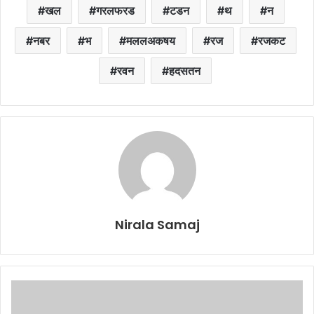
खल
गरलफरड
टडन
थ
न
नबर
भ
मललअकषय
रज
रजकट
रवन
हदसतन
Nirala Samaj