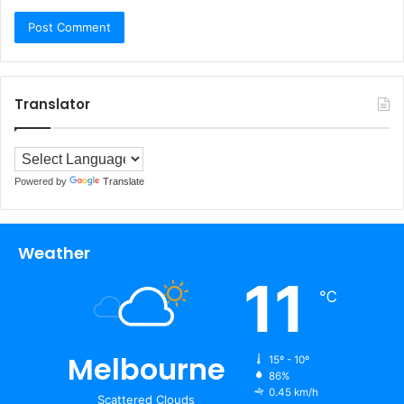
Translator
Powered by
Translate
Weather
11
℃
Melbourne
15º - 10º
86%
0.45 km/h
Scattered Clouds