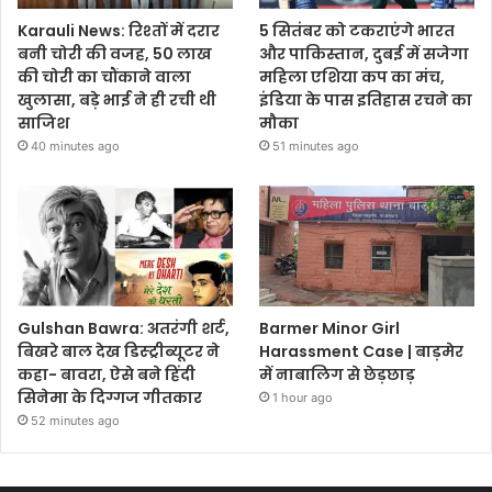
Karauli News: रिश्तों में दरार
5 सितंबर को टकराएंगे भारत
बनी चोरी की वजह, 50 लाख
और पाकिस्तान, दुबई में सजेगा
की चोरी का चौंकाने वाला
महिला एशिया कप का मंच,
खुलासा, बड़े भाई ने ही रची थी
इंडिया के पास इतिहास रचने का
साजिश
मौका
40 minutes ago
51 minutes ago
Gulshan Bawra: अतरंगी शर्ट,
Barmer Minor Girl
बिखरे बाल देख डिस्ट्रीब्यूटर ने
Harassment Case | बाड़मेर
कहा- बावरा, ऐसे बने हिंदी
में नाबालिग से छेड़छाड़
सिनेमा के दिग्गज गीतकार
1 hour ago
52 minutes ago