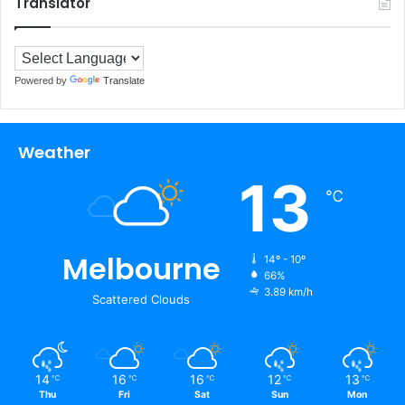
Translator
Powered by
Translate
Weather
13
℃
Melbourne
14º - 10º
66%
3.89 km/h
Scattered Clouds
14
16
16
12
13
℃
℃
℃
℃
℃
Thu
Fri
Sat
Sun
Mon