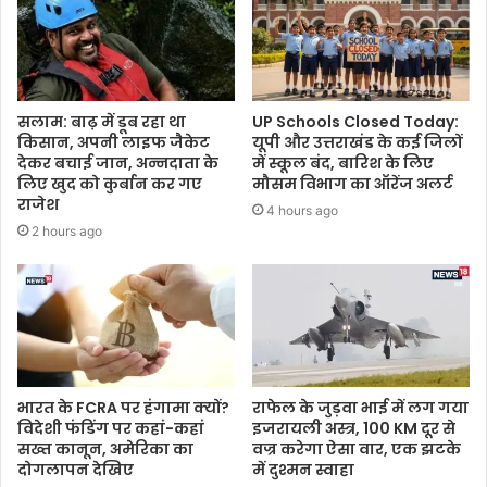
सलाम: बाढ़ में डूब रहा था
UP Schools Closed Today:
किसान, अपनी लाइफ जैकेट
यूपी और उत्तराखंड के कई जिलों
देकर बचाई जान, अन्नदाता के
में स्कूल बंद, बारिश के लिए
लिए खुद को कुर्बान कर गए
मौसम विभाग का ऑरेंज अलर्ट
राजेश
4 hours ago
2 hours ago
भारत के FCRA पर हंगामा क्यों?
राफेल के जुड़वा भाई में लग गया
विदेशी फंडिंग पर कहां-कहां
इजरायली अस्त्र, 100 KM दूर से
सख्त कानून, अमेरिका का
वज्र करेगा ऐसा वार, एक झटके
दोगलापन देखिए
में दुश्मन स्वाहा