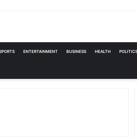
re Tips: खाने ही नहीं, मिट्टी की हेल्थ भी सुधारेंगे गुड़-बेसन, घर पर ऐसे बनाएं देसी फर्टिलाइ
SPORTS
ENTERTAINMENT
BUSINESS
HEALTH
POLITIC