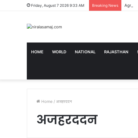
Agricultu
Friday, August 7 2026 9:33 AM
Breaking News
HOME
WORLD
NATIONAL
RAJASTHAN
Home
/
अजहरददन
अजहरददन