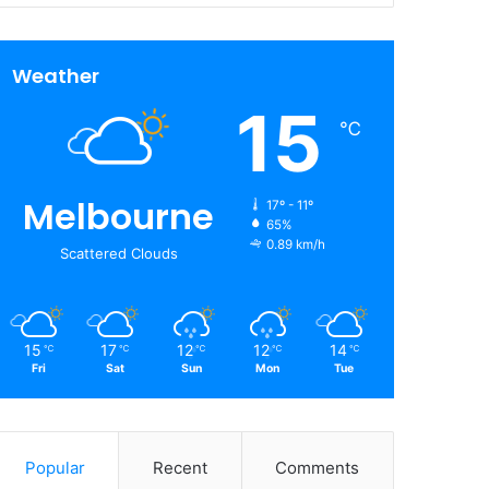
Weather
15
℃
Melbourne
17º - 11º
65%
0.89 km/h
Scattered Clouds
15
17
12
12
14
℃
℃
℃
℃
℃
Fri
Sat
Sun
Mon
Tue
Popular
Recent
Comments