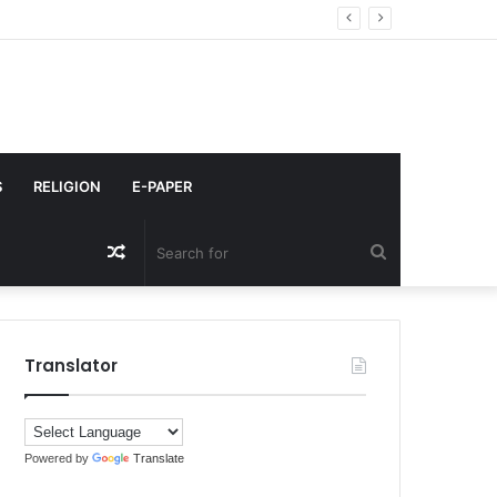
जर
S
RELIGION
E-PAPER
Random
Search
Article
for
Translator
Powered by
Translate