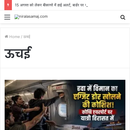
15 अगस्त को लेकर बीकानरे में हाई अलर्ट, बार्डर पर नाकाबंदी, वाहनों की हो रही सघन जांच
Menu
S
fo
Home
/
ऊचई
ऊचई