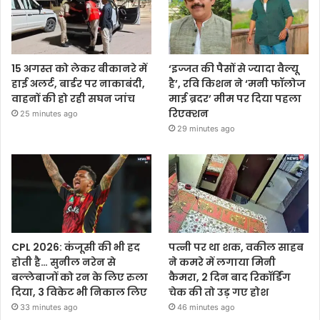
15 अगस्त को लेकर बीकानरे में
‘इज्जत की पैसों से ज्यादा वैल्यू
हाई अलर्ट, बार्डर पर नाकाबंदी,
है’, रवि किशन ने ‘मनी फॉलोज
वाहनों की हो रही सघन जांच
माई ब्रदर’ मीम पर दिया पहला
रिएक्शन
25 minutes ago
29 minutes ago
CPL 2026: कंजूसी की भी हद
पत्नी पर था शक, वकील साहब
होती है… सुनील नरेन से
ने कमरे में लगाया मिनी
बल्लेबाजों को रन के लिए रुला
कैमरा, 2 दिन बाद रिकॉर्डिंग
दिया, 3 विकेट भी निकाल लिए
चेक की तो उड़ गए होश
33 minutes ago
46 minutes ago