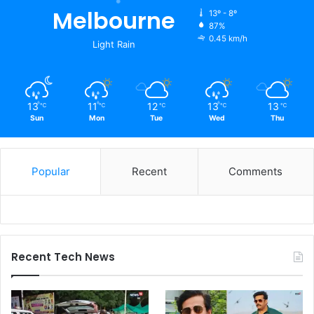
Melbourne
13º - 8º
87%
0.45 km/h
Light Rain
13
11
12
13
13
℃
℃
℃
℃
℃
Sun
Mon
Tue
Wed
Thu
Popular
Recent
Comments
Recent Tech News