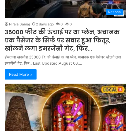
National
Nirala Samaj
2 days ago
0
0
35000 फीट की ऊंचाई पर था प्‍लेन, अचानक
एक पैसेंजर के सिर्फ पर सवार हुआ फितूर,
खोलने लगा इमरजेंसी गेट, फिर…
होमताजा खबरदेश 35000 Ft की ऊंचाई पर था प्‍लेन, अचानक एक पैसेंजर खोलने लगा
इमरजेंसी गेट, फिर.. Last Updated:August 06,…
Read More »