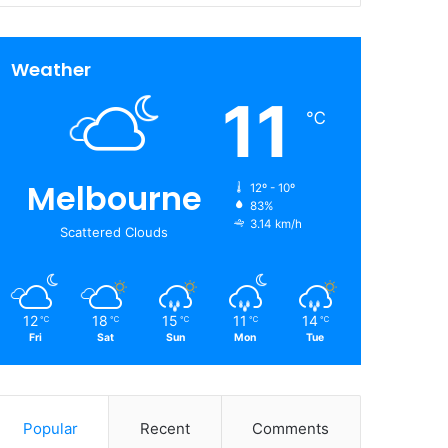
Weather
11
℃
Melbourne
12º - 10º
83%
3.14 km/h
Scattered Clouds
12
18
15
11
14
℃
℃
℃
℃
℃
Fri
Sat
Sun
Mon
Tue
Popular
Recent
Comments