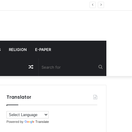
 हुआ था विवाद
S
RELIGION
E-PAPER
Random
Search
Article
for
Translator
Powered by
Translate