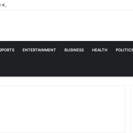
ी की जोड़ी’, 48 साल छोटी हीरोइन संग रिचर्ड के रोमांस पर बवाल, कभी शिल्पा शेट्टी से KISS पर
SPORTS
ENTERTAINMENT
BUSINESS
HEALTH
POLITIC