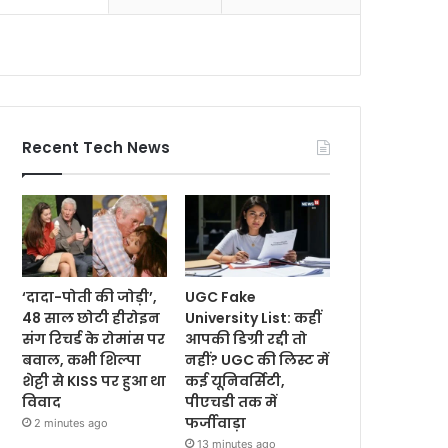
Recent Tech News
‘दादा-पोती की जोड़ी’,
UGC Fake
48 साल छोटी हीरोइन
University List: कहीं
संग रिचर्ड के रोमांस पर
आपकी डिग्री रद्दी तो
बवाल, कभी शिल्पा
नहीं? UGC की लिस्ट में
शेट्टी से KISS पर हुआ था
कई यूनिवर्सिटी,
विवाद
पीएचडी तक में
फर्जीवाड़ा
2 minutes ago
13 minutes ago