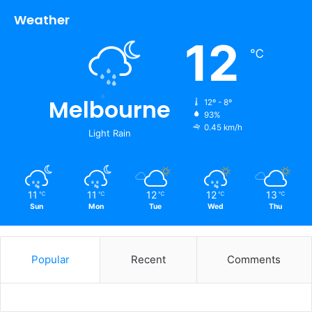
Weather
12
℃
Melbourne
12º - 8º
93%
0.45 km/h
Light Rain
11
11
12
12
13
℃
℃
℃
℃
℃
Sun
Mon
Tue
Wed
Thu
Popular
Recent
Comments