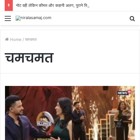
नोट वही लेकिन कीमत और कहानी अलग, पुराने सिक्कों से करेंसी तक यहां सजा है पैसों का अनोखा बाजार
Menu
S
fo
Home
/
चमचमत
चमचमत