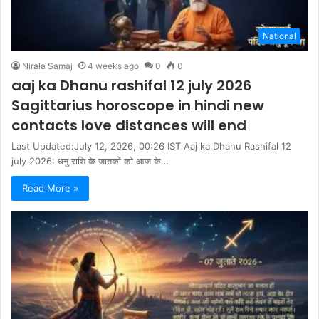
National
Nirala Samaj
4 weeks ago
0
0
aaj ka Dhanu rashifal 12 july 2026
Sagittarius horoscope in hindi new
contacts love distances will end
Last Updated:July 12, 2026, 00:26 IST Aaj ka Dhanu Rashifal 12
july 2026: धनु राशि के जातकों को आज के…
Read More »