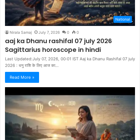
National
Nirala Samaj
July 7, 2026
0
0
aaj ka Dhanu rashifal 07 july 2026
Sagittarius horoscope in hindi
Last Updated:July 07, 2026, 00:01 IST Aaj ka Dhanu Rashifal 07 july
2026 : धनु राशि के लिए आज का…
Read More »