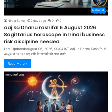
National
Nirala Samaj
2 days ago
0
0
aaj ka Dhanu rashifal 6 August 2026
Sagittarius horoscope in hindi business
risk discipline needed
Last Updated:August 06, 2026, 00:04 IST Aaj ka Dhanu Rashifal 6
August 2026: धनु राशि के जातकों को आज उनके…
Read More »