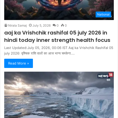
National
Nirala Samaj
July 5, 2026
0
0
aaj ka Vrishchik rashifal 05 july 2026 in
hindi today inner strength health focus
Last Updated:July 05, 2026, 00:06 IST Aaj ka Vrishchik Rashifal 05
july 2026: वृश्चिक राशि वालों का आज भाग्य चमकेगा.…
Read More »