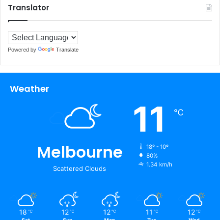
Translator
Powered by
Translate
Weather
11
℃
Melbourne
18º - 10º
80%
1.34 km/h
Scattered Clouds
18
12
12
11
12
℃
℃
℃
℃
℃