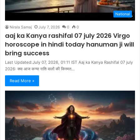
National
Nirala Samaj
July 7, 2026
0
0
aaj ka Kanya rashifal 07 july 2026 Virgo
horoscope in hindi today hanuman ji will
bring success
Last Updated:July 07, 2026, 01:11 IST Aaj ka Kanya Rashifal 07 july
2026: क्या आज कन्या राशि वालों की किस्मत…
Read More »