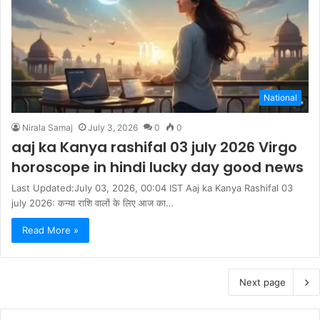
National
Nirala Samaj
July 3, 2026
0
0
aaj ka Kanya rashifal 03 july 2026 Virgo
horoscope in hindi lucky day good news
Last Updated:July 03, 2026, 00:04 IST Aaj ka Kanya Rashifal 03
july 2026: कन्या राशि वालों के लिए आज का…
Read More »
Next page