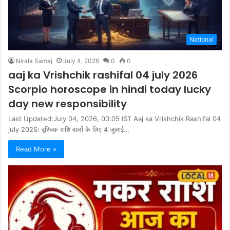
National
Nirala Samaj
July 4, 2026
0
0
aaj ka Vrishchik rashifal 04 july 2026
Scorpio horoscope in hindi today lucky
day new responsibility
Last Updated:July 04, 2026, 00:05 IST Aaj ka Vrishchik Rashifal 04
july 2026: वृश्चिक राशि वालों के लिए 4 जुलाई…
Read More »