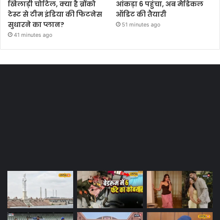
खिलाड़ी चोटिल, क्या है ब्रोंको
आंकड़ा 6 पहुंचा, अब मेडिकल
टेस्ट से टीम इंडिया की फिटनेस
ऑडिट की तैयारी
सुधारने का प्लान?
51 minutes ago
41 minutes ago
Most Viewed Posts
Last Modified Posts