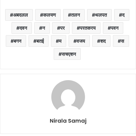
अबदलल
कलयण
तलन
थलपत
द
दवन
न
पर
परतकरय
पवन
बगन
बतई
म
वजय
शद
स
सचएशन
Nirala Samaj