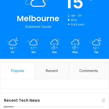
15
Melbourne
16º - 11º
67%
0.45 km/h
Scattered Clouds
14
17
13
12
12
℃
℃
℃
℃
℃
Fri
Sat
Sun
Mon
Tue
Popular
Recent
Comments
Recent Tech News