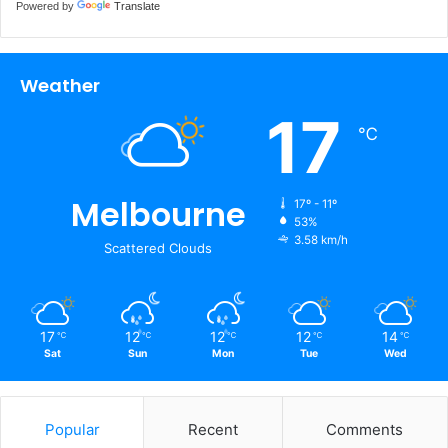
Powered by
Translate
Weather
17
℃
Melbourne
17º - 11º
53%
3.58 km/h
Scattered Clouds
17
12
12
12
14
℃
℃
℃
℃
℃
Sat
Sun
Mon
Tue
Wed
Popular
Recent
Comments