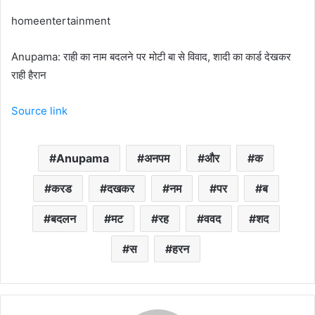
homeentertainment
Anupama: राही का नाम बदलने पर मोटी बा से विवाद, शादी का कार्ड देखकर
राही हैरान
Source link
Anupama
अनपम
और
क
करड
दखकर
नम
पर
ब
बदलन
मट
रह
ववद
शद
स
हरन