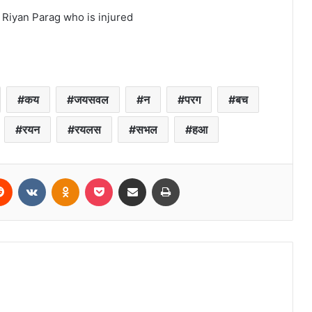
 Riyan Parag who is injured
कय
जयसवल
न
परग
बच
रयन
रयलस
सभल
हआ
erest
Reddit
VKontakte
Odnoklassniki
Pocket
Share via Email
Print