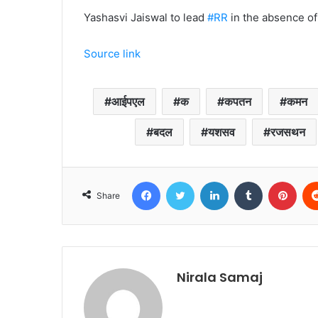
Yashasvi Jaiswal to lead
#RR
in the absence of
Source link
आईपएल
क
कपतन
कमन
बदल
यशसव
रजसथन
Facebook
Twitter
LinkedIn
Tumblr
Pint
Share
Nirala Samaj