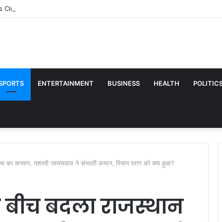
Closed Tomorrow | Delhi NCR Rainfall Alert: कल स्कूल खुलेंगे या छुट्टी रहेगी? दिल्
SPORTS
ENTERTAINMENT
BUSINESS
HEALTH
POLITIC
 का कप्तान, यशस्वी जायसवाल ने संभाली कमान, रियान पराग को क्या हुआ?
बीच बदला राजस्थान