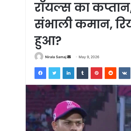
रॉयल्स का कप्तान
संभाली कमान, रिय
हुआ?
Send
Nirala Samaj
May 9, 2026
an
Facebook
Twitter
LinkedIn
Tumblr
Pinterest
Reddit
email