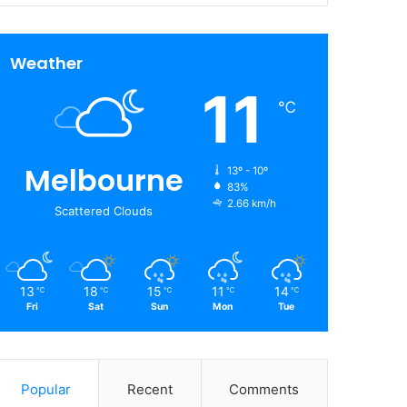
Weather
11
℃
Melbourne
13º - 10º
83%
2.66 km/h
Scattered Clouds
13
18
15
11
14
℃
℃
℃
℃
℃
Fri
Sat
Sun
Mon
Tue
Popular
Recent
Comments