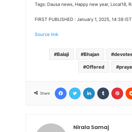
Tags: Dausa news, Happy new year, Local18, 
FIRST PUBLISHED : January 1, 2025, 14:38 IST
Source link
Balaji
Bhajan
devote
Offered
praye
Facebook
Twitter
LinkedIn
Tumblr
Pint
Share
Nirala Samaj