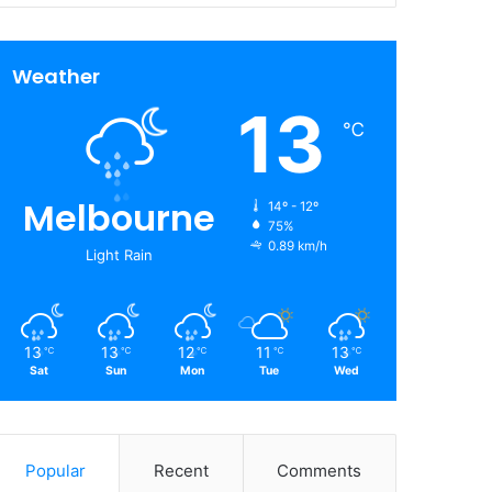
Weather
13
℃
Melbourne
14º - 12º
75%
0.89 km/h
Light Rain
13
13
12
11
13
℃
℃
℃
℃
℃
Sat
Sun
Mon
Tue
Wed
Popular
Recent
Comments