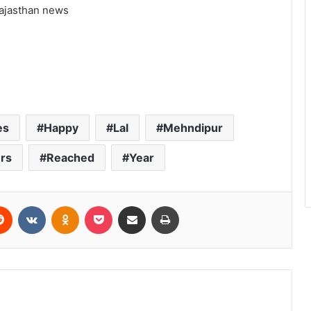
Rajasthan news
es
Happy
Lal
Mehndipur
rs
Reached
Year
erest
Reddit
VKontakte
Odnoklassniki
Pocket
Share via Email
Print