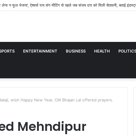
ै वो एक्ट्रेस… जिसने 7 साल छोटे क्रिकेटर को बनाया हमसफर, 8 साल डेट करने के बाद रचाई श
SPORTS
ENTERTAINMENT
BUSINESS
HEALTH
POLITIC
laji, wish Happy New Year, CM Bhajan Lal offered prayers.
hed Mehndipur