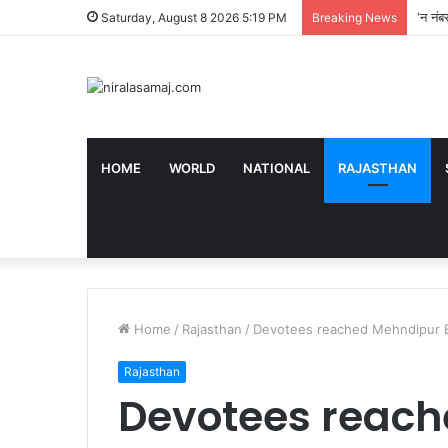
कौन ह
Saturday, August 8 2026 5:19 PM
Breaking News
HOME
WORLD
NATIONAL
RAJASTHAN
Home
/
Rajasthan
/
Devotees reached Mehndipur Ba
Rajasthan
Devotees reac