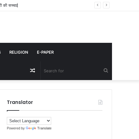
ादी
S
RELIGION
E-PAPER
Random
Search
Article
for
Translator
Powered by
Translate