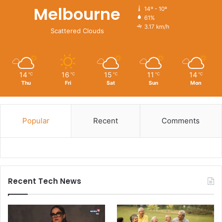
Melbourne
14º - 10º
61%
3.17 km/h
Scattered Clouds
14
16
15
11
14
℃
℃
℃
℃
℃
Thu
Fri
Sat
Sun
Mon
Popular
Recent
Comments
Recent Tech News