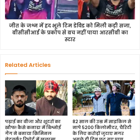
जीत के जश्न में हद भूले टिम डेविड को मिली कड़ी सजा,
बीसीसीआई के प्रकोप से बच नहीं पाया आरसीबी का
स्टार
Related Articles
पढ़ाई का वीजा और शूटरों का
82 साल की उम्र में साइकिल से
खौफ! कैसे कनाडा में बिश्नोई
नापे 5200 किलोमीटर, चैरिटी
गैंग ने बनाया क्रिमिनल
के लिए करोड़ों जुटाए मगर
नेटवर्क? रिपोर्ट में खुलासा
अगले ही दिन छूट गए प्राण