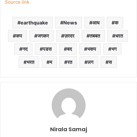
Source link
earthquake
News
आध
क
कप
जगकर
ज़रदर
तबबत
धरत
नद
पडस
बद
भकप
भग
भरत
म
रत
लग
स
Nirala Samaj