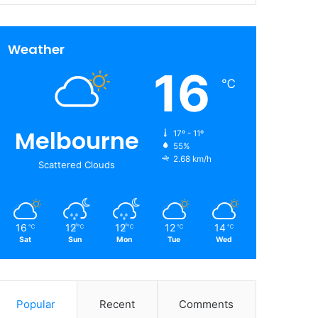
Weather
16
℃
Melbourne
17º - 11º
55%
2.68 km/h
Scattered Clouds
16
12
12
12
14
℃
℃
℃
℃
℃
Sat
Sun
Mon
Tue
Wed
Popular
Recent
Comments