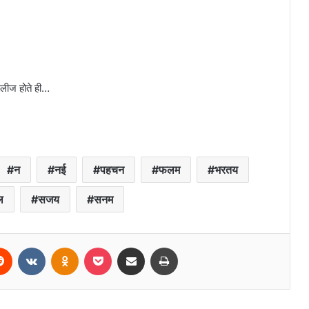
िलीज होते ही…
न
नई
पहचन
फलम
भरतय
ल
सजय
सनम
erest
Reddit
VKontakte
Odnoklassniki
Pocket
Share via Email
Print