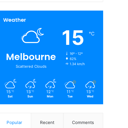
Weather
15
℃
Melbourne
16º - 12º
62%
1.34 km/h
Scattered Clouds
15
13
12
11
13
℃
℃
℃
℃
℃
Sat
Sun
Mon
Tue
Wed
Popular
Recent
Comments