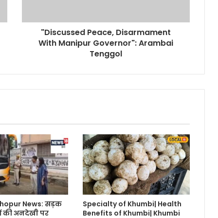
"Discussed Peace, Disarmament
With Manipur Governor": Arambai
Tenggol
opur News: सड़क
Specialty of Khumbi| Health
ों की अनदेखी पर
Benefits of Khumbi| Khumbi