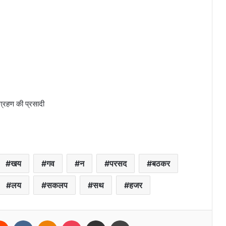
ग्रहण की प्रसादी
खय
गव
न
परसद
बठकर
लय
सकलप
सथ
हजर
erest
Reddit
VKontakte
Odnoklassniki
Pocket
Share via Email
Print