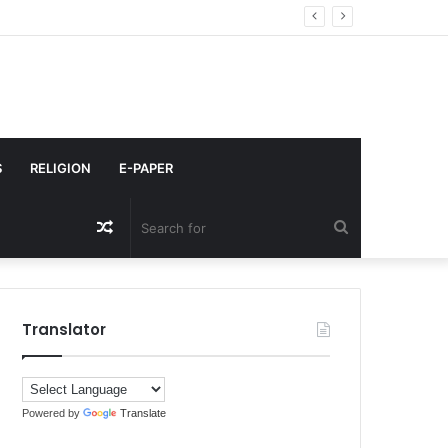
े
S
RELIGION
E-PAPER
Random
Search
Article
for
Translator
Powered by
Translate