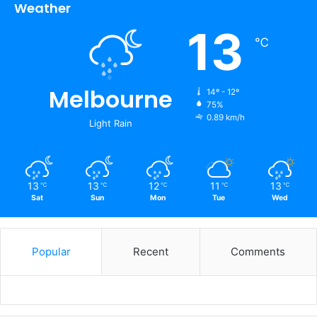
Weather
13
℃
Melbourne
14º - 12º
75%
0.89 km/h
Light Rain
13
13
12
11
13
℃
℃
℃
℃
℃
Sat
Sun
Mon
Tue
Wed
Popular
Recent
Comments