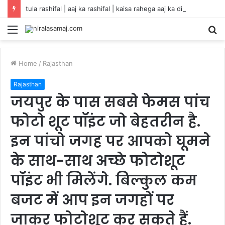
tula rashifal | aaj ka rashifal | kaisa rahega aaj ka din | तुला राशि वालों का आज चमकेगा भाग्य, बस एक चीज से रहना होगा सतर्क
Menu
S
fo
Home
/
Rajasthan
Rajasthan
जयपुर के पास सबसे फेमस पांच
फोटो शूट पॉइंट जो बेहतरीन है.
इन पांचो जगह पर आपको घूमने
के साथ-साथ अच्छे फोटोशूट
पॉइंट भी मिलेंगे. बिल्कुल कम
बजट में आप इन जगहों पर
जाकर फोटोशूट कर सकते हैं.