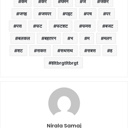
कम
कर
घमन
ज
जकर
जगह
जयपर
पइट
पच
पर
पस
फट
फटशट
फमस
बजट
बलकल
बहतरन
भ
म
मलग
शट
सकत
सथसथ
सबस
ह
हltbrgtltbrgt
Nirala Samaj