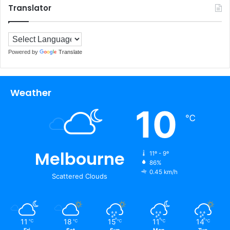
Translator
Powered by
Translate
Weather
10
℃
Melbourne
11º - 9º
86%
0.45 km/h
Scattered Clouds
11
18
15
11
14
℃
℃
℃
℃
℃