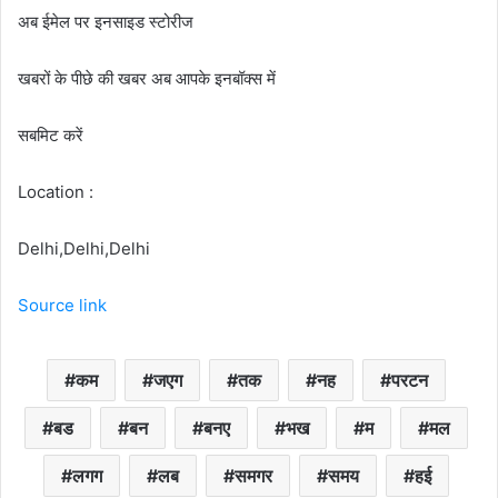
अब ईमेल पर इनसाइड स्‍टोर‍ीज
खबरों के पीछे की खबर अब आपके इनबॉक्‍स में
सबमिट करें
Location :
Delhi,Delhi,Delhi
Source link
कम
जएग
तक
नह
परटन
बड
बन
बनए
भख
म
मल
लगग
लब
समगर
समय
हई