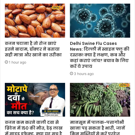
वजन घटाना है तो रोज खाएं
Delhi Swine Flu Cases
इतने बादाम, डॉक्टर ने बताया
News: दिल्ली में स्वाइन फ्लू की
सही मात्रा और खाने का तरीका
दस्तक! क्या हैं लक्षण, कब और
कहां कराएं जांच? बचाव के लिए
1 hour ago
करें ये उपाय
3 hours ago
वजन कम करने वाली दवा से
मानसून में पालक-पत्तागोभी
ब्रिटेन में 150 की मौत, डेढ़ लाख
खाना पड़ सकता है भारी, जानें
में साइड इफेक्ट, क्या यह सच है
किन सब्जियों से करें परहेज