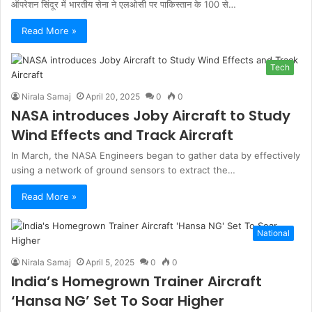
ऑपरेशन सिंदूर में भारतीय सेना ने एलओसी पर पाकिस्तान के 100 से…
Read More »
Tech
Nirala Samaj
April 20, 2025
0
0
NASA introduces Joby Aircraft to Study
Wind Effects and Track Aircraft
In March, the NASA Engineers began to gather data by effectively
using a network of ground sensors to extract the…
Read More »
National
Nirala Samaj
April 5, 2025
0
0
India’s Homegrown Trainer Aircraft
‘Hansa NG’ Set To Soar Higher