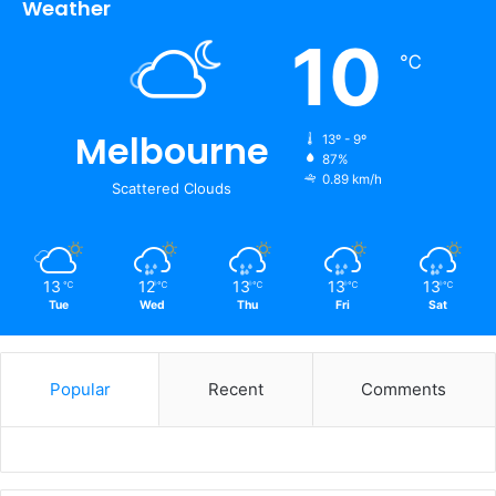
Weather
10
℃
Melbourne
13º - 9º
87%
0.89 km/h
Scattered Clouds
13
12
13
13
13
℃
℃
℃
℃
℃
Tue
Wed
Thu
Fri
Sat
Popular
Recent
Comments