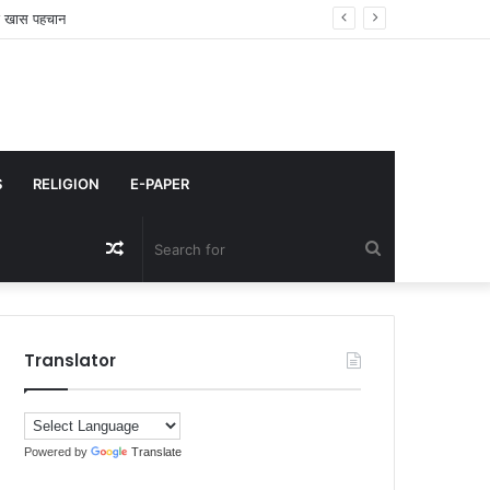
किया कमेंट
S
RELIGION
E-PAPER
Random
Search
Article
for
Translator
Powered by
Translate