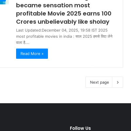
became sensation most
profitable Movie 2025 earns 100
Crores unbelievably like sholay
Last Updated:December 04, 2025, 19:58 IST 2025
most profitable movies in india : साल 2025 हमसे विदा लेने
वाला है.…
Read More »
Next page
dified Posts
Follow Us