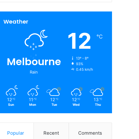
Weather
12
℃
Melbourne
13º - 8º
93%
0.45 km/h
Rain
12
11
12
12
13
℃
℃
℃
℃
℃
Sun
Mon
Tue
Wed
Thu
Popular
Recent
Comments