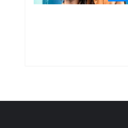
Most Viewed Posts
Last Mo