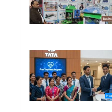
Busin
Hea