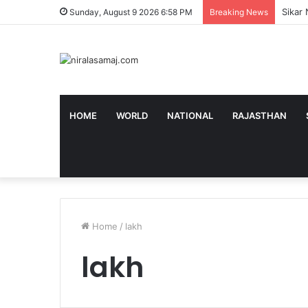
‘ये बिल
Sunday, August 9 2026 6:58 PM
Breaking News
HOME
WORLD
NATIONAL
RAJASTHAN
Home
/
lakh
lakh