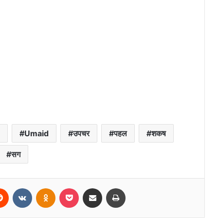
Umaid
उपचर
पहल
शकष
सग
erest
Reddit
VKontakte
Odnoklassniki
Pocket
Share via Email
Print