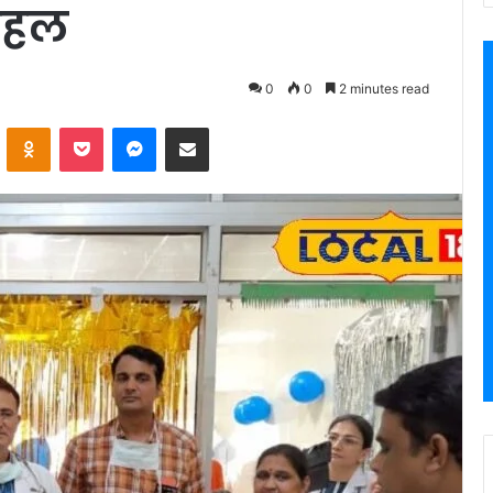
 पहल
0
0
2 minutes read
VKontakte
Odnoklassniki
Pocket
Messenger
Share via Email