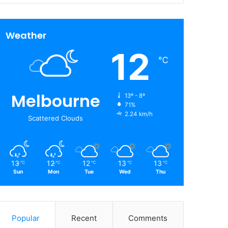
Weather
12
℃
Melbourne
13º - 8º
71%
2.24 km/h
Scattered Clouds
13
12
12
13
13
℃
℃
℃
℃
℃
Sun
Mon
Tue
Wed
Thu
Popular
Recent
Comments