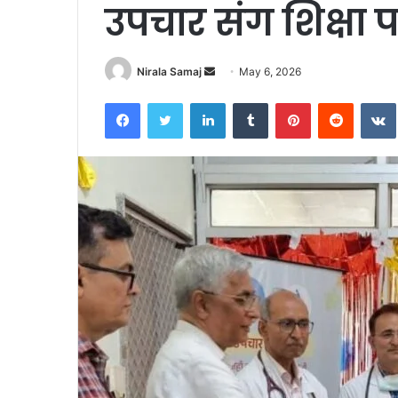
उपचार संग शिक्षा
Send
Nirala Samaj
May 6, 2026
an
Facebook
Twitter
LinkedIn
Tumblr
Pinterest
Reddit
email