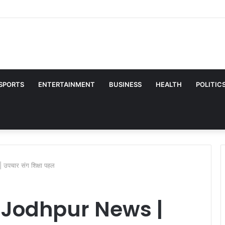
ws: नीमकाथाना के विवेश वर्मा को केंद्र में बड़ी जिम्मेदारी, केंद्रीय मंत्री राजीव रंजन सिंह के
SPORTS
ENTERTAINMENT
BUSINESS
HEALTH
POLITIC
चार संग शिक्षा पहल
 Jodhpur News |