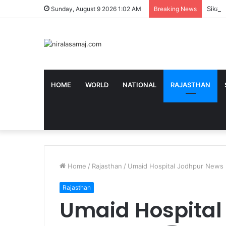
Sikar Ne
Sunday, August 9 2026 1:02 AM
Breaking News
HOME
WORLD
NATIONAL
RAJASTHAN
Home
/
Rajasthan
/
Umaid Hospital Jodhpur News | उप
Rajasthan
Umaid Hospital