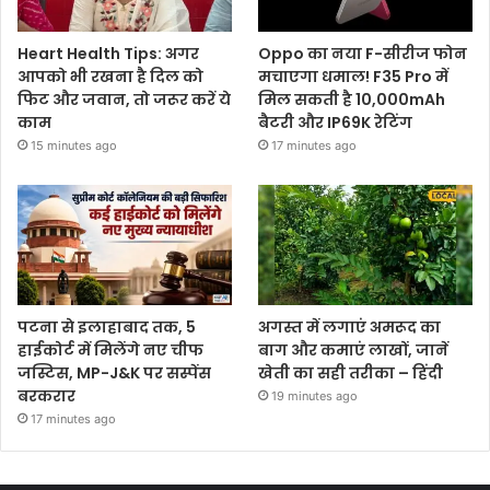
Heart Health Tips: अगर
Oppo का नया F-सीरीज फोन
आपको भी रखना है दिल को
मचाएगा धमाल! F35 Pro में
फिट और जवान, तो जरूर करें ये
मिल सकती है 10,000mAh
काम
बैटरी और IP69K रेटिंग
15 minutes ago
17 minutes ago
पटना से इलाहाबाद तक, 5
अगस्त में लगाएं अमरूद का
हाईकोर्ट में मिलेंगे नए चीफ
बाग और कमाएं लाखों, जानें
जस्टिस, MP-J&K पर सस्पेंस
खेती का सही तरीका – हिंदी
बरकरार
19 minutes ago
17 minutes ago