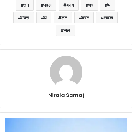
तन
पहल
बनय
बर
म
मयस
य
लट
वरट
सबक
सल
Nirala Samaj