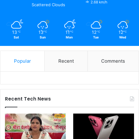
2.68 km/h
Scattered Clouds
13
13
11
12
12
℃
℃
℃
℃
℃
Sat
Sun
Mon
Tue
Wed
Popular
Recent
Comments
Recent Tech News