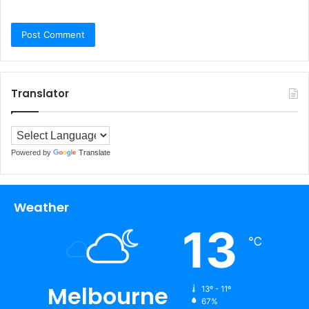
Translator
Powered by
Translate
Weather
13
℃
Melbourne
13º - 11º
67%